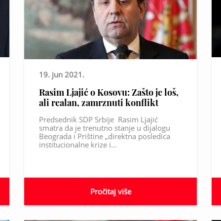
19. jun 2021.
Rasim Ljajić o Kosovu: Zašto je loš,
ali realan, zamrznuti konflikt
Predsednik SDP Srbije Rasim Ljajić
smatra da je trenutno stanje u dijalogu
Beograda i Prištine „direktna posledica
institucionalne krize i…
Pročitaj više