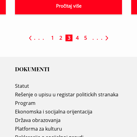
Pročitaj više
. . .
1
2
3
4
5
. . .
DOKUMENTI
Statut
Rešenje o upisu u registar politickih stranaka
Program
Ekonomska i socijalna orijentacija
Država obrazovanja
Platforma za kulturu