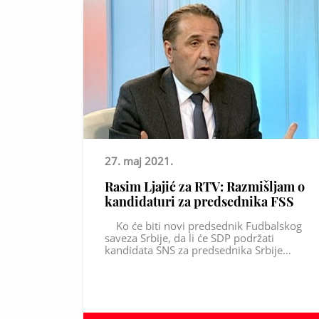
27. maj 2021.
Rasim Ljajić za RTV: Razmišljam o
kandidaturi za predsednika FSS
Ko će biti novi predsednik Fudbalskog
saveza Srbije, da li će SDP podržati
kandidata SNS za predsednika Srbije…