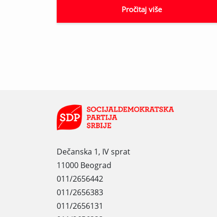
Pročitaj više
Dečanska 1, IV sprat
11000 Beograd
011/2656442
011/2656383
011/2656131