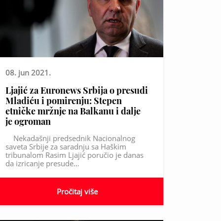
08. jun 2021.
Ljajić za Euronews Srbija o presudi
Mladiću i pomirenju: Stepen
etničke mržnje na Balkanu i dalje
je ogroman
Nekadašnji predsednik Nacionalnog
saveta Srbije za saradnju sa Haškim
tribunalom Rasim Ljajić poručio je danas
da izricanje presude…
Pročitaj više