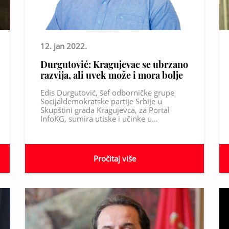
12. jan 2022.
Durgutović: Kragujevac se ubrzano
razvija, ali uvek može i mora bolje
Edis Durgutović, šef odborničke grupe
Socijaldemokratske partije Srbije u
Skupštini grada Kragujevca, za Portal
InfoKG, sumira utiske i učinke u…
Pročitaj više