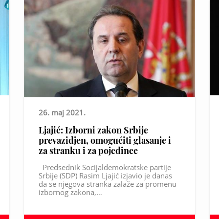
26. maj 2021.
Ljajić: Izborni zakon Srbije
prevazidjen, omogućiti glasanje i
za stranku i za pojedince
Predsednik Socijaldemokratske partije
Srbije (SDP) Rasim Ljajić izjavio je danas
da se njegova stranka zalaže za promenu
izbornog zakona,…