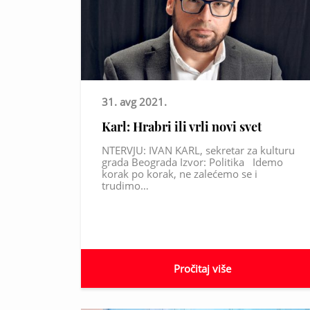
31. avg 2021.
Karl: Hrabri ili vrli novi svet
NTERVJU: IVAN KARL, sekretar za kulturu
grada Beograda Izvor: Politika Idemo
korak po korak, ne zalećemo se i
trudimo…
Pročitaj više