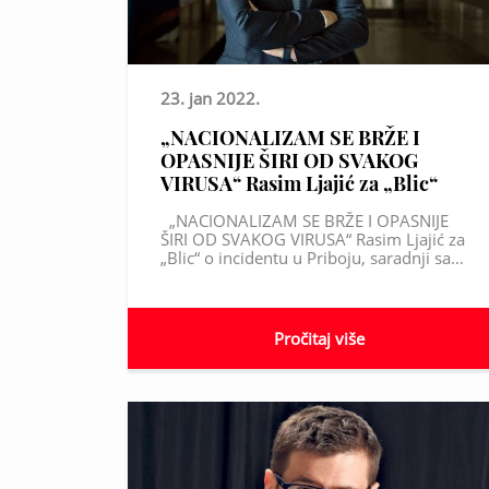
23. jan 2022.
„NACIONALIZAM SE BRŽE I
OPASNIJE ŠIRI OD SVAKOG
VIRUSA“ Rasim Ljajić za „Blic“
„NACIONALIZAM SE BRŽE I OPASNIJE
ŠIRI OD SVAKOG VIRUSA“ Rasim Ljajić za
„Blic“ o incidentu u Priboju, saradnji sa…
Pročitaj više