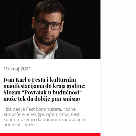
19. maj 2021.
Ivan Karl o Festu i kulturnim
manifestacijama do kraja godine:
Slogan “Povratak u budućnost”
može tek da dobije pun smisao
Iza nas je Fest kontinuiteta, radne
atmosfere, energije, optimizma, Fest
kojim možemo da budemo zadovoljni i
ponosni – kaže…