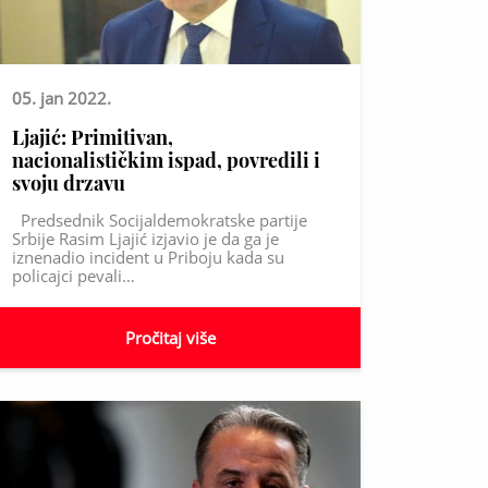
05. jan 2022.
Ljajić: Primitivan,
nacionalističkim ispad, povredili i
svoju drzavu
Predsednik Socijaldemokratske partije
Srbije Rasim Ljajić izjavio je da ga je
iznenadio incident u Priboju kada su
policajci pevali…
Pročitaj više