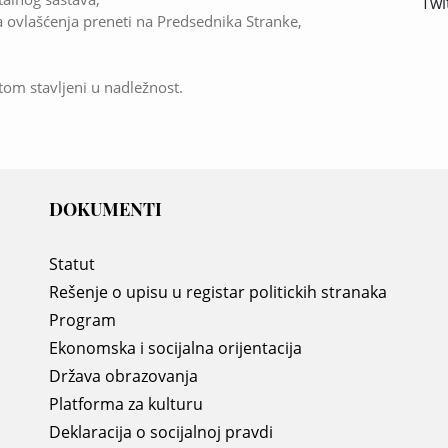
Twi
ovlašćenja preneti na Predsednika Stranke,
tom stavljeni u nadležnost.
DOKUMENTI
Statut
Rešenje o upisu u registar politickih stranaka
Program
Ekonomska i socijalna orijentacija
Država obrazovanja
Platforma za kulturu
Deklaracija o socijalnoj pravdi