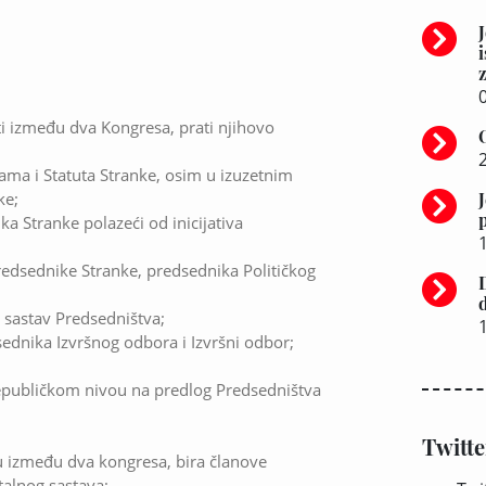
z
0
sti između dva Kongresa, prati njihovo
ma i Statuta Stranke, osim u izuzetnim
ke;
a Stranke polazeći od inicijativa
edsednike Stranke, predsednika Političkog
 sastav Predsedništva;
ednika Izvršnog odbora i Izvršni odbor;
republičkom nivou na predlog Predsedništva
Twitte
u između dva kongresa, bira članove
alnog sastava;