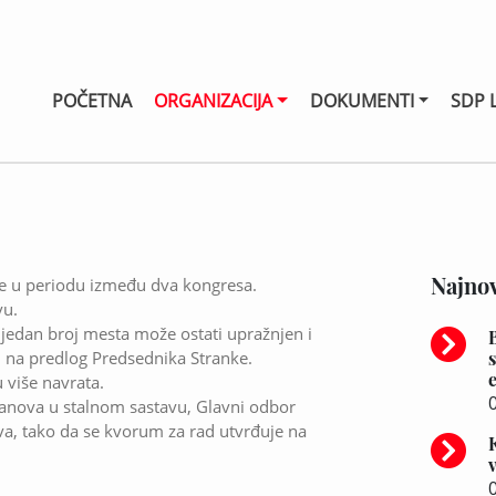
POČETNA
ORGANIZACIJA
DOKUMENTI
SDP 
Najnov
ke u periodu između dva kongresa.
vu.
 jedan broj mesta može ostati upražnjen i
 na predlog Predsednika Stranke.
 više navrata.
0
nova u stalnom sastavu, Glavni odbor
a, tako da se kvorum za rad utvrđuje na
0