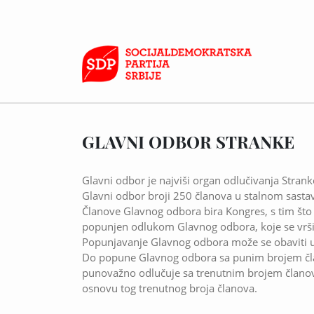
GLAVNI ODBOR STRANKE
Glavni odbor je najviši organ odlučivanja Stran
Glavni odbor broji 250 članova u stalnom sasta
Članove Glavnog odbora bira Kongres, s tim što
popunjen odlukom Glavnog odbora, koje se vrši
Popunjavanje Glavnog odbora može se obaviti u
Do popune Glavnog odbora sa punim brojem čla
punovažno odlučuje sa trenutnim brojem članov
osnovu tog trenutnog broja članova.