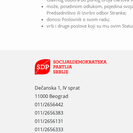
može, posebnom odlukom, pojedina svoja 
Predsedništvo ili Izvršni odbor Stranke;
donosi Poslovnik o svom radu;
vrši i druge poslove koji su mu ovim Statu
Dečanska 1, IV sprat
11000 Beograd
011/2656442
011/2656383
011/2656131
011/2656333