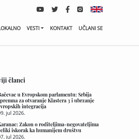
LOKALNO
VESTI
KONTAKT
UČLANI SE
iji članci
Bačevac u Evropskom parlamentu: Srbija
spremna za otvaranje Klastera 3 i ubrzanje
evropskih integracija
9. jul 2026.
Karanac: Zakon o roditeljima-negovateljima
veliki iskorak ka humanijem društvu
7. jul 2026.