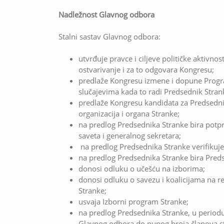
Nadležnost Glavnog odbora
Stalni sastav Glavnog odbora:
utvrđuje pravce i ciljeve političke aktivno
ostvarivanje i za to odgovara Kongresu;
predlaže Kongresu izmene i dopune Progra
slučajevima kada to radi Predsednik Stran
predlaže Kongresu kandidata za Predsednik
organizacija i organa Stranke;
na predlog Predsednika Stranke bira potpr
saveta i generalnog sekretara;
na predlog Predsednika Stranke verifikuje
na predlog Predsednika Stranke bira Preds
donosi odluku o učešću na izborima;
donosi odluku o savezu i koalicijama na 
Stranke;
usvaja Izborni program Stranke;
na predlog Predsednika Stranke, u period
Glavnog odbora do punog broja članova st