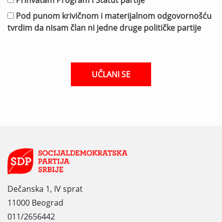
Pod punom krivičnom i materijalnom odgovornošću
tvrdim da nisam član ni jedne druge političke partije
Dečanska 1, IV sprat
11000 Beograd
011/2656442