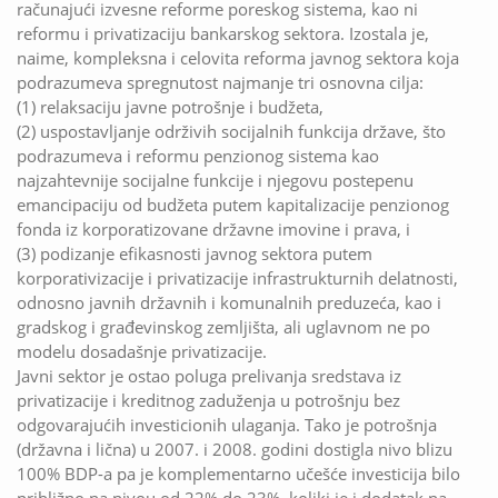
računajući izvesne reforme poreskog sistema, kao ni
reformu i privatizaciju bankarskog sektora. Izostala je,
naime, kompleksna i celovita reforma javnog sektora koja
podrazumeva spregnutost najmanje tri osnovna cilja:
(1) relaksaciju javne potrošnje i budžeta,
(2) uspostavljanje održivih socijalnih funkcija države, što
podrazumeva i reformu penzionog sistema kao
najzahtevnije socijalne funkcije i njegovu postepenu
emancipaciju od budžeta putem kapitalizacije penzionog
fonda iz korporatizovane državne imovine i prava, i
(3) podizanje efikasnosti javnog sektora putem
korporativizacije i privatizacije infrastrukturnih delatnosti,
odnosno javnih državnih i komunalnih preduzeća, kao i
gradskog i građevinskog zemljišta, ali uglavnom ne po
modelu dosadašnje privatizacije.
Javni sektor je ostao poluga prelivanja sredstava iz
privatizacije i kreditnog zaduženja u potrošnju bez
odgovarajućih investicionih ulaganja. Tako je potrošnja
(državna i lična) u 2007. i 2008. godini dostigla nivo blizu
100% BDP-a pa je komplementarno učešće investicija bilo
približno na nivou od 22% do 23%, koliki je i dodatak na