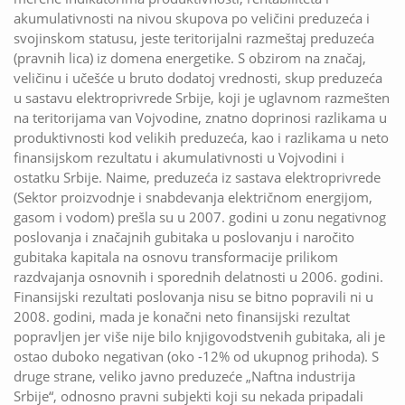
akumulativnosti na nivou skupova po veličini preduzeća i
svojinskom statusu, jeste teritorijalni razmeštaj preduzeća
(pravnih lica) iz domena energetike. S obzirom na značaj,
veličinu i učešće u bruto dodatoj vrednosti, skup preduzeća
u sastavu elektroprivrede Srbije, koji je uglavnom razmešten
na teritorijama van Vojvodine, znatno doprinosi razlikama u
produktivnosti kod velikih preduzeća, kao i razlikama u neto
finansijskom rezultatu i akumulativnosti u Vojvodini i
ostatku Srbije. Naime, preduzeća iz sastava elektroprivrede
(Sektor proizvodnje i snabdevanja električnom energijom,
gasom i vodom) prešla su u 2007. godini u zonu negativnog
poslovanja i značajnih gubitaka u poslovanju i naročito
gubitaka kapitala na osnovu transformacije prilikom
razdvajanja osnovnih i sporednih delatnosti u 2006. godini.
Finansijski rezultati poslovanja nisu se bitno popravili ni u
2008. godini, mada je konačni neto finansijski rezultat
popravljen jer više nije bilo knjigovodstvenih gubitaka, ali je
ostao duboko negativan (oko -12% od ukupnog prihoda). S
druge strane, veliko javno preduzeće „Naftna industrija
Srbije“, odnosno pravni subjekti koji su nekada pripadali