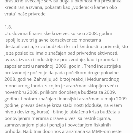
drastično uvećanje servisa duga u okolnostima prestanka
kreditiranja izvana, pokazati kao „vodenički kamen oko
vrata“ naše privrede.
1.8.
U uslovima finansijske krize već su se u 2008. godini
ispoljile sve tri glavne konsekvence: monetarna
destabilizacija, kriza budžeta i kriza likvidnosti u privredi, što
je za posledicu imalo značajan pad privredne aktivnosti,
uvoza, izvoza i industrijske proizvodnje, kao i prometa i
zaposlenosti u narednoj, 2009. godini. Trend industrijske
proizvodnje počeo je da pada početkom druge polovine
2008. godine. Zahvaljujući brzoj reakciji Međunarodnog
monetarnog fonda, s kojim je aranžman sklopljen već u
novembru 2008, prilikom donošenja budžeta za 2009.
godinu, i potom značajan finansijski aranžman u maju 2009.
godine, prevaziđena je kriza stabilnosti (doduše, na višem
nivou deviznog kursa) i bitno je ublažena kriza budžeta u
ponovljenim merama države u vezi sa restrikcijama,
zamrzavanjem plata i penzija i povećanjem fiskalnih
prihoda. Najbitniji doprinos aranžmana sa MMF-om jeste