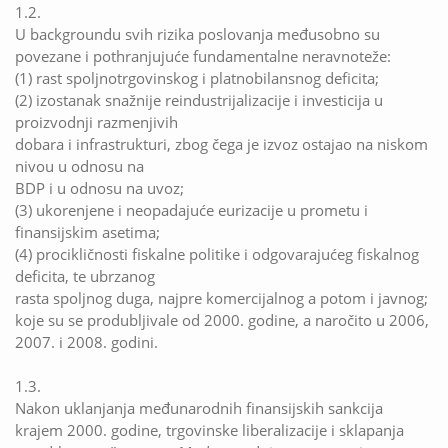
1.2.
U backgroundu svih rizika poslovanja međusobno su
povezane i pothranjujuće fundamentalne neravnoteže:
(1) rast spoljnotrgovinskog i platnobilansnog deficita;
(2) izostanak snažnije reindustrijalizacije i investicija u
proizvodnji razmenjivih
dobara i infrastrukturi, zbog čega je izvoz ostajao na niskom
nivou u odnosu na
BDP i u odnosu na uvoz;
(3) ukorenjene i neopadajuće eurizacije u prometu i
finansijskim asetima;
(4) procikličnosti fiskalne politike i odgovarajućeg fiskalnog
deficita, te ubrzanog
rasta spoljnog duga, najpre komercijalnog a potom i javnog;
koje su se produbljivale od 2000. godine, a naročito u 2006,
2007. i 2008. godini.
1.3.
Nakon uklanjanja međunarodnih finansijskih sankcija
krajem 2000. godine, trgovinske liberalizacije i sklapanja