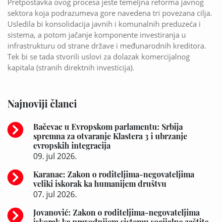
Pretpostavka ovog procesa jeste temeljna reforma javnog
sektora koja podrazumeva gore navedena tri povezana cilja.
Usledila bi konsolidacija javnih i komunalnih preduzeća i
sistema, a potom jačanje komponente investiranja u
infrastrukturu od strane države i međunarodnih kreditora.
Tek bi se tada stvorili uslovi za dolazak komercijalnog
kapitala (stranih direktnih investicija).
Najnoviji članci
Bačevac u Evropskom parlamentu: Srbija
spremna za otvaranje Klastera 3 i ubrzanje
evropskih integracija
09. jul 2026.
Karanac: Zakon o roditeljima-negovateljima
veliki iskorak ka humanijem društvu
07. jul 2026.
Jovanović: Zakon o roditeljima-negovateljima
iskorak ka pravednijem sistemu socijalne zaštite