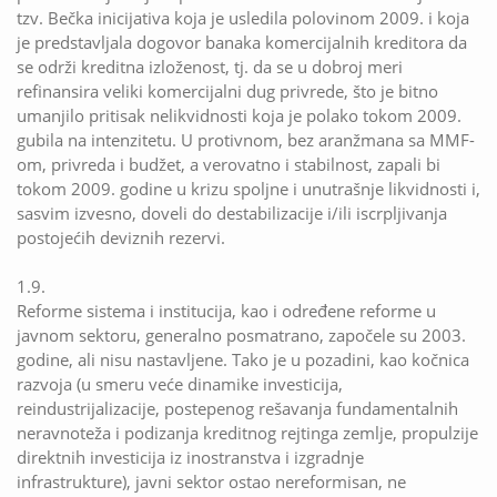
tzv. Bečka inicijativa koja je usledila polovinom 2009. i koja
je predstavljala dogovor banaka komercijalnih kreditora da
se održi kreditna izloženost, tj. da se u dobroj meri
refinansira veliki komercijalni dug privrede, što je bitno
umanjilo pritisak nelikvidnosti koja je polako tokom 2009.
gubila na intenzitetu. U protivnom, bez aranžmana sa MMF-
om, privreda i budžet, a verovatno i stabilnost, zapali bi
tokom 2009. godine u krizu spoljne i unutrašnje likvidnosti i,
sasvim izvesno, doveli do destabilizacije i/ili iscrpljivanja
postojećih deviznih rezervi.
1.9.
Reforme sistema i institucija, kao i određene reforme u
javnom sektoru, generalno posmatrano, započele su 2003.
godine, ali nisu nastavljene. Tako je u pozadini, kao kočnica
razvoja (u smeru veće dinamike investicija,
reindustrijalizacije, postepenog rešavanja fundamentalnih
neravnoteža i podizanja kreditnog rejtinga zemlje, propulzije
direktnih investicija iz inostranstva i izgradnje
infrastrukture), javni sektor ostao nereformisan, ne