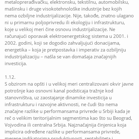
metaloprerađivačku, elektronsku, tekstilnu, automobilsku,
mašinsku i druge visokotehnološke industrije bez kojih
nema ozbiljne industrijalizacije. Nije, takođe, znatno ulagano
ni u primarnu poljoprivredu ili ekologiju i infrastrukturu,
koje u velikoj meri čine osnovu industrijalizacije. Ne
računajući oporavak elektroenergetskog sistema u 2001. i
2002. godini, koji se dogodio zahvaljujući donacijama,
energetika – koja je pretpostavka i imperativ za ozbiljniju
industrijalizaciju – našla se van domašaja značajnijih
investicija.
1.12.
S obzirom na opšti i u velikoj meri centralizovani okvir javne
potrošnje kao osnovni kanal podsticaja tražnje kod
stanovništva, uz zaostajanje dinamike investicija u
infrastrukturu i razvojne aktivnosti, ne čudi što nema
značajne razlike u performansama privrede u Srbiji kada je
reč o velikim teritorijalnim segmentima kao što su Beograd,
Vojvodina ili centralna Srbija. Najznačajnija činjenica koja
implicira određene razlike u performansama privrede,
merene indikatorima produktivnosti, rentabiliteta i