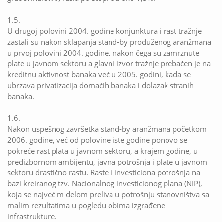
1.5.
U drugoj polovini 2004. godine konjunktura i rast tražnje
zastali su nakon sklapanja stand-by produženog aranžmana
u prvoj polovini 2004. godine, nakon čega su zamrznute
plate u javnom sektoru a glavni izvor tražnje prebačen je na
kreditnu aktivnost banaka već u 2005. godini, kada se
ubrzava privatizacija domaćih banaka i dolazak stranih
banaka.
1.6.
Nakon uspešnog završetka stand-by aranžmana početkom
2006. godine, već od polovine iste godine ponovo se
pokreće rast plata u javnom sektoru, a krajem godine, u
predizbornom ambijentu, javna potrošnja i plate u javnom
sektoru drastično rastu. Raste i investiciona potrošnja na
bazi kreiranog tzv. Nacionalnog investicionog plana (NIP),
koja se najvećim delom preliva u potrošnju stanovništva sa
malim rezultatima u pogledu obima izgrađene
infrastrukture.