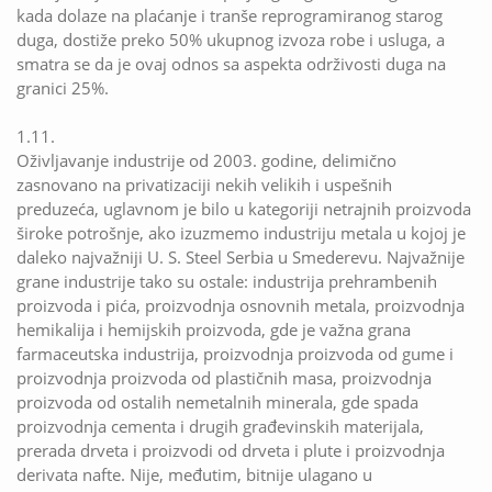
kada dolaze na plaćanje i tranše reprogramiranog starog
duga, dostiže preko 50% ukupnog izvoza robe i usluga, a
smatra se da je ovaj odnos sa aspekta održivosti duga na
granici 25%.
1.11.
Oživljavanje industrije od 2003. godine, delimično
zasnovano na privatizaciji nekih velikih i uspešnih
preduzeća, uglavnom je bilo u kategoriji netrajnih proizvoda
široke potrošnje, ako izuzmemo industriju metala u kojoj je
daleko najvažniji U. S. Steel Serbia u Smederevu. Najvažnije
grane industrije tako su ostale: industrija prehrambenih
proizvoda i pića, proizvodnja osnovnih metala, proizvodnja
hemikalija i hemijskih proizvoda, gde je važna grana
farmaceutska industrija, proizvodnja proizvoda od gume i
proizvodnja proizvoda od plastičnih masa, proizvodnja
proizvoda od ostalih nemetalnih minerala, gde spada
proizvodnja cementa i drugih građevinskih materijala,
prerada drveta i proizvodi od drveta i plute i proizvodnja
derivata nafte. Nije, međutim, bitnije ulagano u