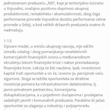
jedinstvenom preduzeću „NIS“, koje je teritorijalno locirano
u Vojvodini, značajno pozitivno doprinosi ukupnoj
produktivnosti, rentabilitetu i akumulativnosti, zbog čega
performanse privrede Vojvodine dostižu performanse celine
privrede u Srbiji, a kod velikih državnih preduzeća znatno ih
nadmašuju.
1.13.
Opisani model, u smislu ukupnog razvoja, nije održiv
između ostalog i zbog pomanjkanja neselektivnih
komercijalnih finansijskih izvora u međunarodnom
okruženju tokom finansijske krize i nakon prevladavanja
finansijske krize. Lekcija će biti naučena. Ipak, investicioni
kapital traži oportunitet a on će, izvesno je, percipirati veću
sigurnost. Stoga se težište oportuniteta za direktne
investicije pomera ka infrastrukturnim delatnostima, tj.
javno-privatnom partnerstvu, koncesijama,
dokapitalizacijama, a u pojedinim slučajevima i prodajama
sadašnjih javnih i komunalnih preduzeća. Paralelno bi jačao
oportunitet za ulaganja u industriju i poljoprivredu.