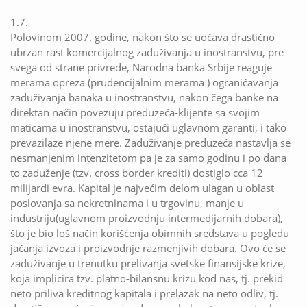
1.7.
Polovinom 2007. godine, nakon što se uočava drastično
ubrzan rast komercijalnog zaduživanja u inostranstvu, pre
svega od strane privrede, Narodna banka Srbije reaguje
merama opreza (prudencijalnim merama ) ograničavanja
zaduživanja banaka u inostranstvu, nakon čega banke na
direktan način povezuju preduzeća-klijente sa svojim
maticama u inostranstvu, ostajući uglavnom garanti, i tako
prevazilaze njene mere. Zaduživanje preduzeća nastavlja se
nesmanjenim intenzitetom pa je za samo godinu i po dana
to zaduženje (tzv. cross border krediti) dostiglo cca 12
milijardi evra. Kapital je najvećim delom ulagan u oblast
poslovanja sa nekretninama i u trgovinu, manje u
industriju(uglavnom proizvodnju intermedijarnih dobara),
što je bio loš način korišćenja obimnih sredstava u pogledu
jačanja izvoza i proizvodnje razmenjivih dobara. Ovo će se
zaduživanje u trenutku prelivanja svetske finansijske krize,
koja implicira tzv. platno-bilansnu krizu kod nas, tj. prekid
neto priliva kreditnog kapitala i prelazak na neto odliv, tj.