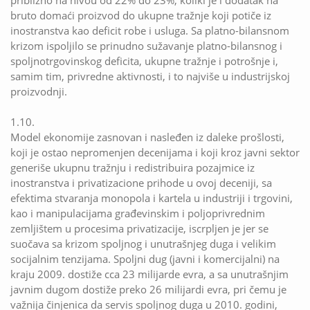
bruto domaći proizvod do ukupne tražnje koji potiče iz
inostranstva kao deficit robe i usluga. Sa platno-bilansnom
krizom ispoljilo se prinudno sužavanje platno-bilansnog i
spoljnotrgovinskog deficita, ukupne tražnje i potrošnje i,
samim tim, privredne aktivnosti, i to najviše u industrijskoj
proizvodnji.
1.10.
Model ekonomije zasnovan i nasleđen iz daleke prošlosti,
koji je ostao nepromenjen decenijama i koji kroz javni sektor
generiše ukupnu tražnju i redistribuira pozajmice iz
inostranstva i privatizacione prihode u ovoj deceniji, sa
efektima stvaranja monopola i kartela u industriji i trgovini,
kao i manipulacijama građevinskim i poljoprivrednim
zemljištem u procesima privatizacije, iscrpljen je jer se
suočava sa krizom spoljnog i unutrašnjeg duga i velikim
socijalnim tenzijama. Spoljni dug (javni i komercijalni) na
kraju 2009. dostiže cca 23 milijarde evra, a sa unutrašnjim
javnim dugom dostiže preko 26 milijardi evra, pri čemu je
važnija činjenica da servis spoljnog duga u 2010. godini,