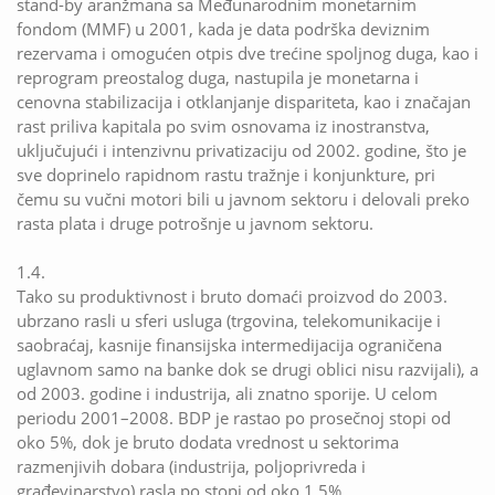
stand-by aranžmana sa Međunarodnim monetarnim
fondom (MMF) u 2001, kada je data podrška deviznim
rezervama i omogućen otpis dve trećine spoljnog duga, kao i
reprogram preostalog duga, nastupila je monetarna i
cenovna stabilizacija i otklanjanje dispariteta, kao i značajan
rast priliva kapitala po svim osnovama iz inostranstva,
uključujući i intenzivnu privatizaciju od 2002. godine, što je
sve doprinelo rapidnom rastu tražnje i konjunkture, pri
čemu su vučni motori bili u javnom sektoru i delovali preko
rasta plata i druge potrošnje u javnom sektoru.
1.4.
Tako su produktivnost i bruto domaći proizvod do 2003.
ubrzano rasli u sferi usluga (trgovina, telekomunikacije i
saobraćaj, kasnije finansijska intermedijacija ograničena
uglavnom samo na banke dok se drugi oblici nisu razvijali), a
od 2003. godine i industrija, ali znatno sporije. U celom
periodu 2001–2008. BDP je rastao po prosečnoj stopi od
oko 5%, dok je bruto dodata vrednost u sektorima
razmenjivih dobara (industrija, poljoprivreda i
građevinarstvo) rasla po stopi od oko 1,5%.