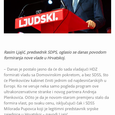
Rasim Ljajić, predsednik SDPS, oglasio se danas povodom
formiranja nove vlade u Hrvatskoj.
– Danas je postalo jasno da će do sada vladajući HDZ
formirati vladu sa Domovinskim pokretom, a bez SDSS, što
će Plenkovićev kabinet činiti jednim od najdesničarskijih u
Evropi. Ko ne veruje neka samo pogleda program ove
ultrakonzervativne stranke i novog partnera Andreja
Plenkovića. Očito je da je novom-starom premijeru stalo da
formira vlast, po svaku cenu, isključujući čak i SDSS
Milorada Pupovca koji je legitimni predstavnik srpske
zajednice u Hrvatskoj – navodi Ljajić.