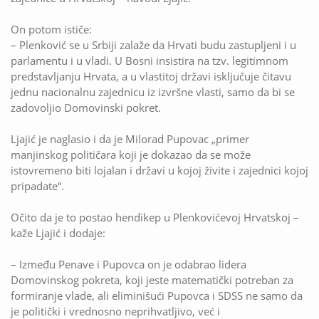
On potom ističe:
– Plenković se u Srbiji zalaže da Hrvati budu zastupljeni i u
parlamentu i u vladi. U Bosni insistira na tzv. legitimnom
predstavljanju Hrvata, a u vlastitoj državi isključuje čitavu
jednu nacionalnu zajednicu iz izvršne vlasti, samo da bi se
zadovoljio Domovinski pokret.
Ljajić je naglasio i da je Milorad Pupovac „primer
manjinskog političara koji je dokazao da se može
istovremeno biti lojalan i državi u kojoj živite i zajednici kojoj
pripadate“.
Očito da je to postao hendikep u Plenkovićevoj Hrvatskoj –
kaže Ljajić i dodaje:
– Između Penave i Pupovca on je odabrao lidera
Domovinskog pokreta, koji jeste matematički potreban za
formiranje vlade, ali eliminišući Pupovca i SDSS ne samo da
je politički i vrednosno neprihvatljivo, već i