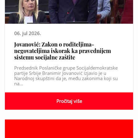
06. jul 2026.
Jovanović: Zakon o roditeljima-
negovateljima iskorak ka pravednijem
sistemu socijalne zaštite
Predsednik Poslaničke grupe Socijaldemokratske
partije Srbije Branimir Jovanović izjavio je u
Narodnoj skupštini da je, među zakonima koji su
na...
Pročitaj više