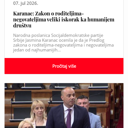
07. jul 2026.
Karanac: Zakon o roditeljima-
negovateljima veliki iskorak ka humanijem
društvu
Narodna poslanica Socijaldemokratske partije
Srbije Jasmina Karanac ocenila je da je Predlog
zakona o roditeljima-negovateljima i negovateljima
jedan od najhumanijih...
Pročitaj više