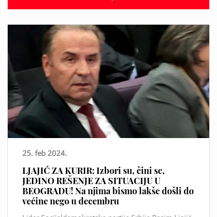
25. feb 2024.
LJAJIĆ ZA KURIR: Izbori su, čini se,
JEDINO REŠENJE ZA SITUACIJU U
BEOGRADU! Na njima bismo lakše došli do
većine nego u decembru