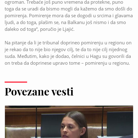
ogroman. Trebaće još puno vremena da protekne, puno
toga da se uradi da bismo mogli da kažemo da smo došli do
pomirenja. Pomirenje mora da se dogodi u srcima i glavama
ljudi, a do toga, plašim se, na Balkanu još nismo i da smo
daleko od toga“, poručio je Ljajić.
Na pitanje da li je tribunal doprineo pomirenju u regionu on
je rekao da to nije bio njegov cilj, te da to nije cilj nijednog
suda. Međutim, kako je dodao, čelnici u Hagu su govorili da
on treba da doprinese upravo tome – pomirenju u regionu.
Povezane vesti