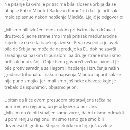
Na pitanje kakvim je pritiscima bila izložena Srbija da se
uhapse Ratko Mladić i Radovan Karadžić i da li je pritisak
malo splasnuo nakon hapšenja Mladića, Ljajić je odgovorio:
„Mi smo bili izloženi dvostrukim pritiscima kao država i
društvo. S jedne strane smo imali pritisak međunarodne
zajednice da se ta hapšenja izvrše. Prva rešeenica je uvek
bila da Srbija ne može da napreduje ka EU dok ne završi
saradnju sa haškim tribunalom. Sa druge strane imali smo
pritisak unutrašnji. Objektivno govoreći većina javnosti je
bila protiv saradnje sa Hagom i hapšenja i izručenja naših
građana tribunalu. I nakon hapšenja Mladića taj pritisak se
nije puno smajio, jer imali smo još neke obaveze koje je
trebalo da ispunimo“, objasnio je on.
Upitan da li će ovom presudom biti stavljena tačka na
pomirenje u regionu, on je odgovorio odrično.
„Mislim da će biti stavljen samo zarez, da mi nismo odmakli
u pomirenju u regionu, mi smo tamo gde smo bili
devedesetih godina. Stepen etničke mržnje još uvek je