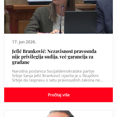
17. jun 2026.
Jefić Branković: Nezavisnost pravosuđa
nije privilegija sudija, već garancija za
građane
Narodna poslanica Socijaldemokratske partije
Srbije Sanja Jefić Branković izjavila je u Skupštini
Srbije da raspravu o setu pravosudnih zakona ne...
Pročitaj više