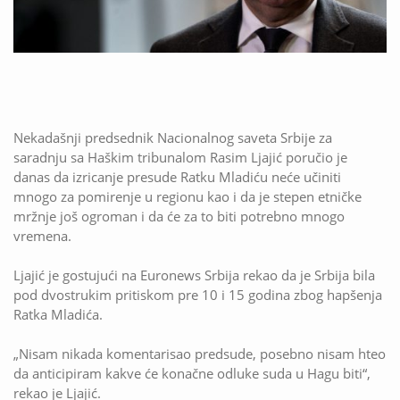
Nekadašnji predsednik Nacionalnog saveta Srbije za
saradnju sa Haškim tribunalom Rasim Ljajić poručio je
danas da izricanje presude Ratku Mladiću neće učiniti
mnogo za pomirenje u regionu kao i da je stepen etničke
mržnje još ogroman i da će za to biti potrebno mnogo
vremena.
Ljajić je gostujući na Euronews Srbija rekao da je Srbija bila
pod dvostrukim pritiskom pre 10 i 15 godina zbog hapšenja
Ratka Mladića.
„Nisam nikada komentarisao predsude, posebno nisam hteo
da anticipiram kakve će konačne odluke suda u Hagu biti“,
rekao je Ljajić.