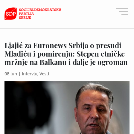
Ljajić za Euronews Srbija o presudi
Mladiću i pomirenju: Stepen etničke
mržnje na Balkanu i dalje je ogroman
08 jun |
Intervju,
Vesti