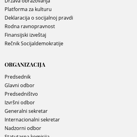
Država obrazovanja
Platforma za kulturu
Deklaracija o socijalnoj pravdi
Rodna ravnopravnost
Finansijski izveštaj
Rečnik Socijaldemokratije
ORGANIZACIJA
Predsednik
Glavni odbor
Predsedništvo
Izvršni odbor
Generalni sekretar
Internacionalni sekretar
Nadzorni odbor
Statutarna komisija