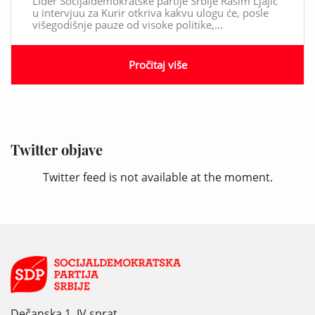
Lider Socijaldemokratske partije Srbije Rasim Ljajić
u intervjuu za Kurir otkriva kakvu ulogu će, posle
višegodišnje pauze od visoke politike,...
Pročitaj više
Twitter objave
Twitter feed is not available at the moment.
Dečanska 1, IV sprat