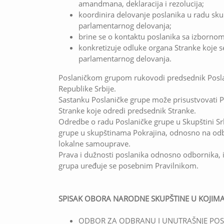
amandmana, deklaracija i rezolucija;
koordinira delovanje poslanika u radu sku
parlamentarnog delovanja;
brine se o kontaktu poslanika sa izborno
konkretizuje odluke organa Stranke koje se
parlamentarnog delovanja.
Poslaničkom grupom rukovodi predsednik Posla
Republike Srbije.
Sastanku Poslaničke grupe može prisustvovati Pr
Stranke koje odredi predsednik Stranke.
Odredbe o radu Poslaničke grupe u Skupštini Sr
grupe u skupštinama Pokrajina, odnosno na od
lokalne samouprave.
Prava i dužnosti poslanika odnosno odbornika, 
grupa uređuje se posebnim Pravilnikom.
SPISAK OBORA NARODNE SKUPŠTINE U KOJIMA
ODBOR ZA ODBRANU I UNUTRAŠNJE PO