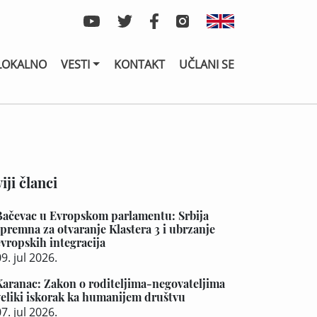
LOKALNO
VESTI
KONTAKT
UČLANI SE
iji članci
Bačevac u Evropskom parlamentu: Srbija
spremna za otvaranje Klastera 3 i ubrzanje
evropskih integracija
9. jul 2026.
Karanac: Zakon o roditeljima-negovateljima
veliki iskorak ka humanijem društvu
7. jul 2026.