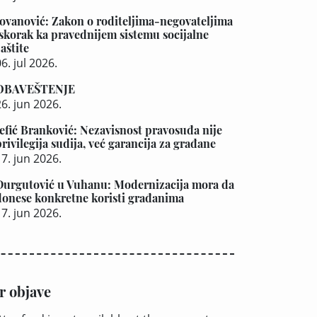
Jovanović: Zakon o roditeljima-negovateljima
iskorak ka pravednijem sistemu socijalne
aštite
6. jul 2026.
OBAVEŠTENJE
26. jun 2026.
Jefić Branković: Nezavisnost pravosuđa nije
privilegija sudija, već garancija za građane
17. jun 2026.
Durgutović u Vuhanu: Modernizacija mora da
donese konkretne koristi građanima
17. jun 2026.
r objave