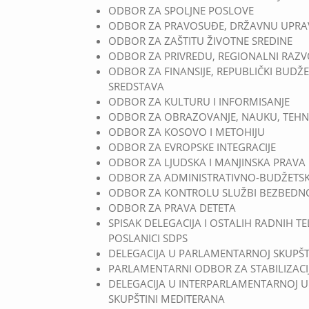
ODBOR ZA SPOLJNE POSLOVE
ODBOR ZA PRAVOSUĐE, DRŽAVNU UPRA
ODBOR ZA ZAŠTITU ŽIVOTNE SREDINE
ODBOR ZA PRIVREDU, REGIONALNI RAZVO
ODBOR ZA FINANSIJE, REPUBLIČKI BUDŽ
SREDSTAVA
ODBOR ZA KULTURU I INFORMISANJE
ODBOR ZA OBRAZOVANJE, NAUKU, TEHN
ODBOR ZA KOSOVO I METOHIJU
ODBOR ZA EVROPSKE INTEGRACIJE
ODBOR ZA LJUDSKA I MANJINSKA PRAV
ODBOR ZA ADMINISTRATIVNO-BUDŽETSK
ODBOR ZA KONTROLU SLUŽBI BEZBEDN
ODBOR ZA PRAVA DETETA
SPISAK DELEGACIJA I OSTALIH RADNIH 
POSLANICI SDPS
DELEGACIJA U PARLAMENTARNOJ SKUPŠT
PARLAMENTARNI ODBOR ZA STABILIZACIJ
DELEGACIJA U INTERPARLAMENTARNOJ U
SKUPŠTINI MEDITERANA