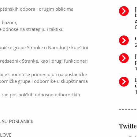
pštinskih odbora i drugim oblicima
z
m bazom;
0
 odnose na strategiju i taktiku
ničke grupe Stranke u Narodnoj skupštini
edsednik Stranke, kao i drugi funkcioneri
bije shodno se primenjuju i na poslaničke
borničke grupe i odbornike u skupštinama
i rad poslaničkih odnosno odborničkih
 SU POSLANICI:
Twitte
SLOVE