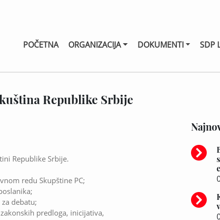
POČETNA
ORGANIZACIJA
DOKUMENTI
SDP 
kuština Republike Srbije
Najnov
ini Republike Srbije.
0
nevnom redu Skupštine PC;
poslanika;
 za debatu;
akonskih predloga, inicijativa,
0