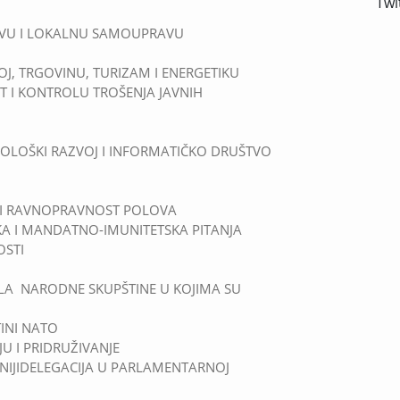
Twi
VU I LOKALNU SAMOUPRAVU
J, TRGOVINU, TURIZAM I ENERGETIKU
ET I KONTROLU TROŠENJA JAVNIH
OLOŠKI RAZVOJ I INFORMATIČKO DRUŠTVO
A I RAVNOPRAVNOST POLOVA
A I MANDATNO-IMUNITETSKA PITANJA
OSTI
TELA NARODNE SKUPŠTINE U KOJIMA SU
INI NATO
U I PRIDRUŽIVANJE
NIJIDELEGACIJA U PARLAMENTARNOJ