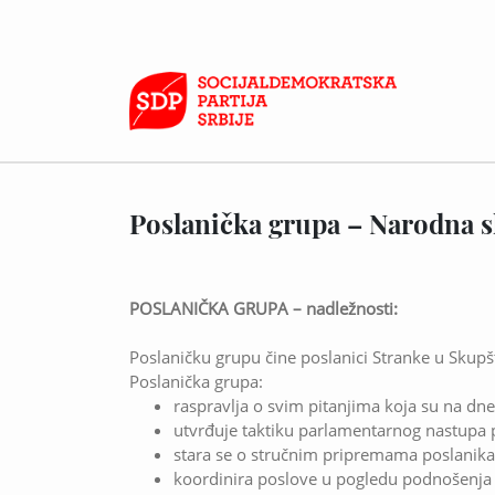
Poslanička grupa – Narodna s
POSLANIČKA GRUPA – nadležnosti:
Poslaničku grupu čine poslanici Stranke u Skupšt
Poslanička grupa:
raspravlja o svim pitanjima koja su na d
utvrđuje taktiku parlamentarnog nastupa 
stara se o stručnim pripremama poslanika
koordinira poslove u pogledu podnošenja z