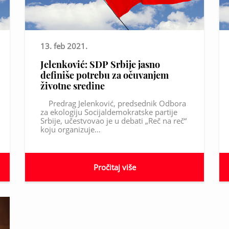
13. feb 2021.
Jelenković: SDP Srbije jasno
definiše potrebu za očuvanjem
životne sredine
Predrag Jelenković, predsednik Odbora
za ekologiju Socijaldemokratske partije
Srbije, učestvovao je u debati „Reč na reč“
koju organizuje…
Pročitaj više