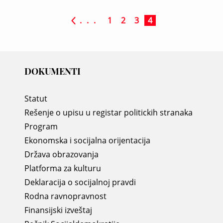
. . .
1
2
3
4
DOKUMENTI
Statut
Rešenje o upisu u registar politickih stranaka
Program
Ekonomska i socijalna orijentacija
Država obrazovanja
Platforma za kulturu
Deklaracija o socijalnoj pravdi
Rodna ravnopravnost
Finansijski izveštaj