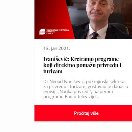
13. jan 2021.
Ivanišević: Kreiramo programe
koji direktno pomažu privredu i
turizam
Dr Nenad Ivanišević, pokrajinski sekretar
za privredu i turizam, gostovao je danas u
emisiji „Nauka privredi“, na prvom
programu Radio-televizije…
Pročitaj više