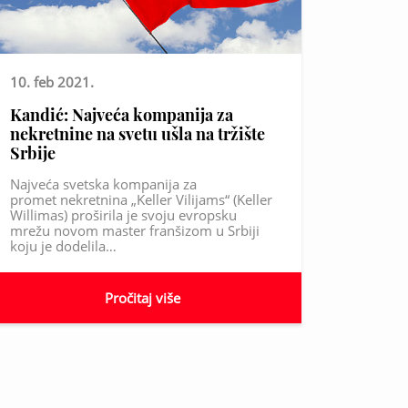
10. feb 2021.
Kandić: Najveća kompanija za
nekretnine na svetu ušla na tržište
Srbije
Najveća svetska kompanija za
promet nekretnina „Keller Vilijams“ (Keller
Willimas) proširila je svoju evropsku
mrežu novom master franšizom u Srbiji
koju je dodelila…
Pročitaj više