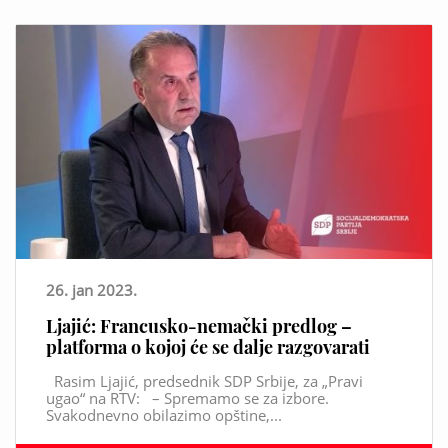
26. jan 2023.
Ljajić: Francusko-nemački predlog –
platforma o kojoj će se dalje razgovarati
Rasim Ljajić, predsednik SDP Srbije, za „Pravi
ugao“ na RTV: – Spremamo se za izbore.
Svakodnevno obilazimo opštine,...