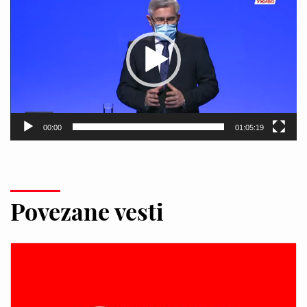
video
zapisa
00:00
01:05:19
Povezane vesti