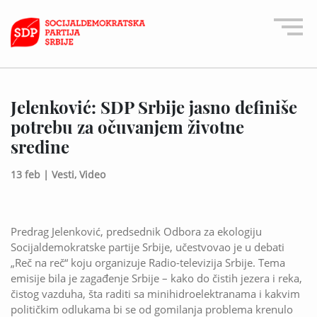
Jelenković: SDP Srbije jasno definiše
potrebu za očuvanjem životne
sredine
13 feb |
Vesti,
Video
Predrag Jelenković, predsednik Odbora za ekologiju
Socijaldemokratske partije Srbije, učestvovao je u debati
„Reč na reč“ koju organizuje Radio-televizija Srbije. Tema
emisije bila je zagađenje Srbije – kako do čistih jezera i reka,
čistog vazduha, šta raditi sa minihidroelektranama i kakvim
političkim odlukama bi se od gomilanja problema krenulo