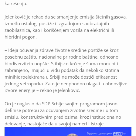
ka rešenju.
Jelenković je rekao da se smanjenje emisija štetnih gasova,
između ostalog, postiže i izgradnjom saobraćajnih
zaobilaznica, kao i korišćenjem vozila na električni ili
hibridni pogon.
– Ideja očuvanja zdrave životne sredine postiže se kroz
posebnu zaštitu nacionalne prirodne baštine, odnosno
biodiverziteta uopšte. Stihijsko krčenje šuma mora biti
zabranjeno, imajući u vidu podatak da nekoliko stotina
minihidroelektrana u Srbiji ne može dostići efikasnost
jednog vetroparka. Zato je neophodno ulagati u obnovljive
izvore energije – rekao je Jelenković.
On je naglasio da SDP Srbije svojim programom jasno
definiše potrebu za očuvanjem životne sredine i u tom
smislu, konstruktivnim predlozima, kroz institucionalno
delovanje, nastojaće da u svojoj nameri i istraje.
Pregledač