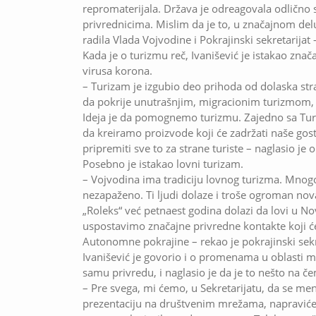
repromaterijala. Država je odreagovala odlično 
privrednicima. Mislim da je to, u značajnom delu,
radila Vlada Vojvodine i Pokrajinski sekretarijat 
Kada je o turizmu reč, Ivanišević je istakao z
virusa korona.
– Turizam je izgubio deo prihoda od dolaska stra
da pokrije unutrašnjim, migracionim turizmom, gd
Ideja je da pomognemo turizmu. Zajedno sa Tu
da kreiramo proizvode koji će zadržati naše gos
pripremiti sve to za strane turiste – naglasio je o
Posebno je istakao lovni turizam.
– Vojvodina ima tradiciju lovnog turizma. Mnogo 
nezapaženo. Ti ljudi dolaze i troše ogroman nov
„Roleks“ već petnaest godina dolazi da lovi u 
uspostavimo značajne privredne kontakte koji će 
Autonomne pokrajine – rekao je pokrajinski sekr
Ivanišević je govorio i o promenama u oblasti ma
samu privredu, i naglasio je da je to nešto na če
– Pre svega, mi ćemo, u Sekretarijatu, da se m
prezentaciju na društvenim mrežama, napravićem