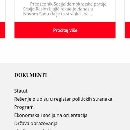
Predsednik Socijaldemokratske partije
Srbije Rasim Ljajić rekao je danas u
Novom Sadu da je ta stranka „na...
Pročitaj više
DOKUMENTI
Statut
Rešenje o upisu u registar politickih stranaka
Program
Ekonomska i socijalna orijentacija
Država obrazovanja