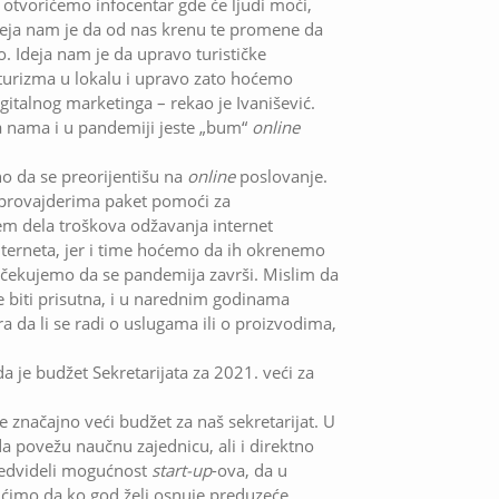
tvorićemo infocentar gde će ljudi moći,
eja nam je da od nas krenu te promene da
 Ideja nam je da upravo turističke
turizma u lokalu i upravo zato hoćemo
talnog marketinga – rekao je Ivanišević.
za nama i u pandemiji jeste „bum“
online
o da se preorijentišu na
online
poslovanje.
provajderima paket pomoći za
em dela troškova odžavanja internet
interneta, jer i time hoćemo da ih okrenemo
očekujemo da se pandemija završi. Mislim da
e biti prisutna, i u narednim godinama
ra da li se radi o uslugama ili o proizvodima,
da je budžet Sekretarijata za 2021. veći za
značajno veći budžet za naš sekretarijat. U
povežu naučnu zajednicu, ali i direktno
redvideli mogućnost
start-up
-ova, da u
ućimo da ko god želi osnuje preduzeće,