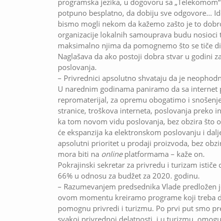
programska jezika, u dogovoru sa „Telekomom“ o
potpuno besplatno, da dobiju sve odgovore… Id
bismo mogli nekom da kažemo zašto je to dobro.
organizacije lokalnih samouprava budu nosioci 
maksimalno njima da pomognemo što se tiče digi
Naglašava da ako postoji dobra stvar u godini 
poslovanja.
– Privrednici apsolutno shvataju da je neophodn
U narednim godinama paniramo da sa internet 
repromaterijal, za opremu obogatimo i snošenj
stranice, troškova interneta, poslovanja preko 
ka tom novom vidu poslovanja, bez obzira što 
će ekspanzija ka elektronskom poslovanju i dalj
apsolutni prioritet u prodaji proizvoda, bez obzi
mora biti na
online
platformama – kaže on.
Pokrajinski sekretar za privredu i turizam ističe 
66% u odnosu za budžet za 2020. godinu.
– Razumevanjem predsednika Vlade predložen je 
ovom momentu kreiramo programe koji treba da 
pomognu privredi i turizmu. Po prvi put smo p
svakoj privrednoj delatnosti, i u turizmu, omog