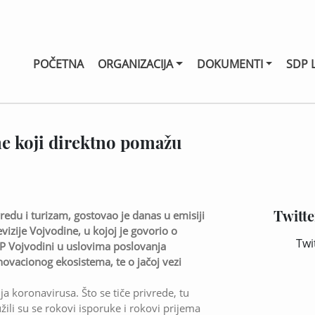
POČETNA
ORGANIZACIJA
DOKUMENTI
SDP 
e koji direktno pomažu
Twitte
vredu i turizam, gostovao je danas u emisiji
izije Vojvodine, u kojoj je govorio o
Twi
P Vojvodini u uslovima poslovanja
novacionog ekosistema, te o jačoj vezi
a koronavirusa. Što se tiče privrede, tu
li su se rokovi isporuke i rokovi prijema