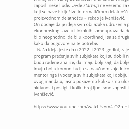
zaposli neke ljude. Ovde
start-up
ne vežemo za on
koji se bave isključivo informatičkom delatnoš
proizvodnom delatnošću – rekao je Ivanišević.
On dodaje da je ideja svih obilazaka udruženja 
ekonomskog saveta i lokalnih samouprava da dobi
bilo neophodno, da bi u koordinaciji sa sa drugim
kako da odgovore na te potrebe.
– Naša ideja jeste da u 2022. i 2023. godini, 
program praćenja svih subjekata koji su dobili
budu rađene analize, da imaju bolji sajt, da bo
imaju bolju komunikaciju sa naučnom zajednic
mentoringa i vođenja svih subjekata koji dobiju
ovog mandata, jasno pokažemo koliko smo uloži
aktivnosti postigli i koliki broj ljudi smo zaposli
Ivanišević.
https://www.youtube.com/watch?v=m4-O2b-HL