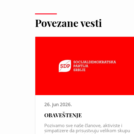
Povezane vesti
26. jun 2026.
OBAVEŠTENJE
Pozivamo sve naše članove, aktiviste i
simpatizere da prisustvuju velikom skupu