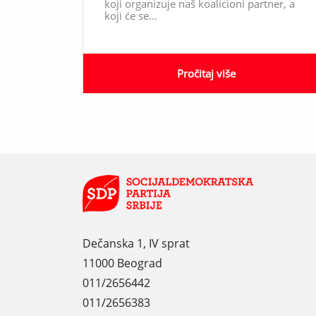
koji organizuje naš koalicioni partner, a
koji će se...
Pročitaj više
Dečanska 1, IV sprat
11000 Beograd
011/2656442
011/2656383