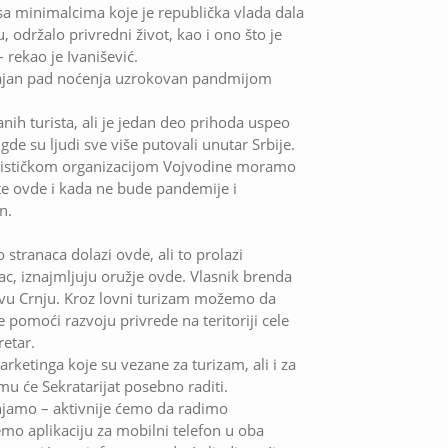
sa minimalcima koje je republička vlada dala
 održalo privredni život, kao i ono što je
– rekao je Ivanišević.
načajan pad noćenja uzrokovan pandmijom
nih turista, ali je jedan deo prihoda uspeo
e su ljudi sve više putovali unutar Srbije.
rističkom organizacijom Vojvodine moramo
te ovde i kada ne bude pandemije i
n.
stranaca dolazi ovde, ali to prolazi
ac, iznajmljuju oružje ovde. Vlasnik brenda
Novu Crnju. Kroz lovni turizam možemo da
pomoći razvoju privrede na teritoriji cele
etar.
rketinga koje su vezane za turizam, ali i za
mu će Sekratarijat posebno raditi.
enjamo – aktivnije ćemo da radimo
o aplikaciju za mobilni telefon u oba