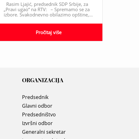
Rasim Ljajić, predsednik SDP Srbije, za
„Pravi ugao“ na RTV: – Spremamo se za
izbore. Svakodnevno obilazimo opštine,...
Pročitaj više
ORGANIZACIJA
Predsednik
Glavni odbor
Predsedništvo
Izvršni odbor
Generalni sekretar