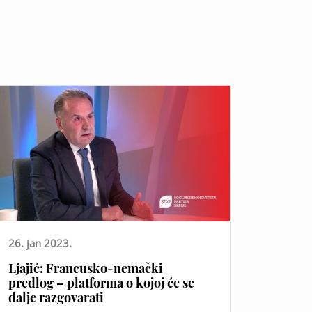
26. jan 2023.
Ljajić: Francusko-nemački
predlog – platforma o kojoj će se
dalje razgovarati