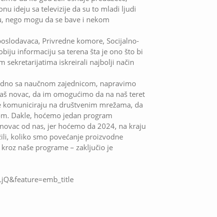
u ideju sa televizije da su to mladi ljudi
ću, nego mogu da se bave i nekom
poslodavaca, Privredne komore, Socijalno-
ju informaciju sa terena šta je ono što bi
 sekretarijatima iskreirali najbolji način
zajedno sa naučnom zajednicom, napravimo
 naš novac, da im omogućimo da na naš teret
lje komuniciraju na društvenim mrežama, da
om. Dakle, hoćemo jedan program
 novac od nas, jer hoćemo da 2024, na kraju
li, koliko smo povećanje proizvodne
li kroz naše programe – zaključio je
jQ&feature=emb_title