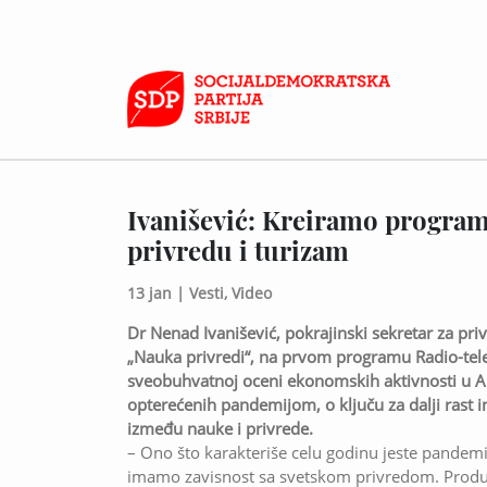
Ivanišević: Kreiramo program
privredu i turizam
13 jan |
Vesti,
Video
Dr Nenad Ivanišević, pokrajinski sekretar za pri
„Nauka privredi“, na prvom programu Radio-telev
sveobuhvatnoj oceni ekonomskih aktivnosti u A
opterećenih pandemijom, o ključu za dalji rast i
između nauke i privrede.
– Ono što karakteriše celu godinu jeste pandemij
imamo zavisnost sa svetskom privredom. Produži