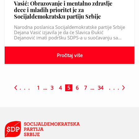
Vasić: Obrazovanje i mentalno zdravlje
dece i mladih prioritet je za
Socijaldemokratsku partiju Srbije
Narodna poslanica Socijaldemokratske partije Srbije
Dejana Vasić izjavila je da će Slavica Đukić
Dejanović imati podršku SDPS-a u suočavanju sa…
Pročitaj više
. . .
1
…
3
4
5
6
7
…
34
. . .