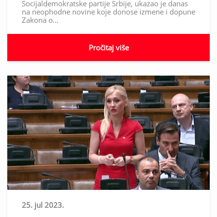
Socijaldemokratske partije Srbije, ukazao je danas
na neophodne novine koje donose izmene i dopune
Zakona o…
Pročitaj više
25. jul 2023.