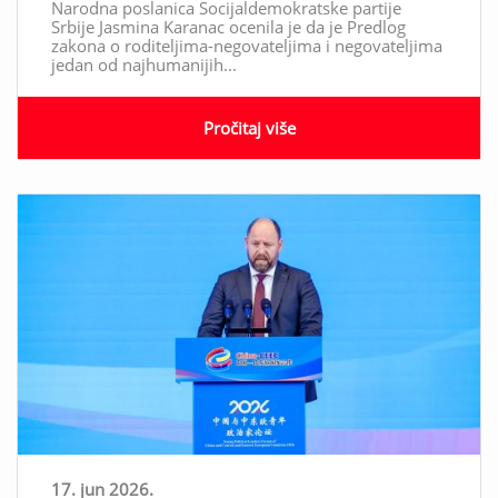
Narodna poslanica Socijaldemokratske partije
Srbije Jasmina Karanac ocenila je da je Predlog
zakona o roditeljima-negovateljima i negovateljima
jedan od najhumanijih...
Pročitaj više
17. jun 2026.