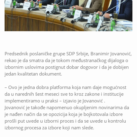
Predsednik poslaničke grupe SDP Srbije, Branimir Jovanović,
rekao je da smatra da je tokom međustranačkog dijaloga o
izbornim uslovima postignut dobar dogovor i da je dobijen
jedan kvalitetan dokument.
– Ovo je jedna dobra platforma koja nam daje mogućnost
da u narednih šest meseci sve to kroz zakone i institucije
implementiramo u praksi – izjavio je Jovanović .
Jovanović je takođe napomenuo okupljenim novinarima da
je nađen način da se opozicija koja je bojkotovala izbore
prošli put uvede u izborni proces i da se uvede u kontrolu
izbornog procesa za izbore koji nam slede.