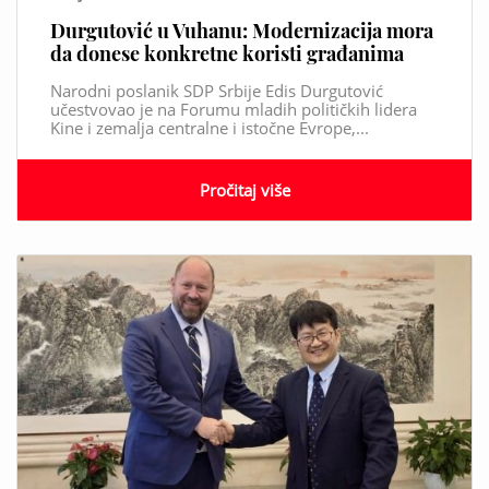
Durgutović u Vuhanu: Modernizacija mora
da donese konkretne koristi građanima
Narodni poslanik SDP Srbije Edis Durgutović
učestvovao je na Forumu mladih političkih lidera
Kine i zemalja centralne i istočne Evrope,...
Pročitaj više