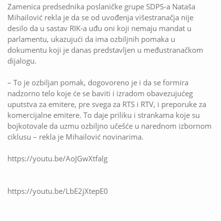
Zamenica predsednika poslaničke grupe SDPS-a Nataša
Mihailović rekla je da se od uvođenja višestranačja nije
desilo da u sastav RIK-a uđu oni koji nemaju mandat u
parlamentu, ukazujući da ima ozbiljnih pomaka u
dokumentu koji je danas predstavljen u međustranačkom
dijalogu.
– To je ozbiljan pomak, dogovoreno je i da se formira
nadzorno telo koje će se baviti i izradom obavezujućeg
uputstva za emitere, pre svega za RTS i RTV, i preporuke za
komercijalne emitere. To daje priliku i strankama koje su
bojkotovale da uzmu ozbiljno učešće u narednom izbornom
ciklusu – rekla je Mihailović novinarima.
https://youtu.be/AoJGwXtfalg
https://youtu.be/LbE2jXtepE0