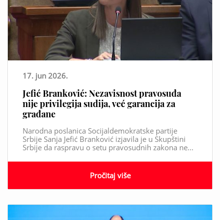
17. jun 2026.
Jefić Branković: Nezavisnost pravosuđa
nije privilegija sudija, već garancija za
građane
Narodna poslanica Socijaldemokratske partije
Srbije Sanja Jefić Branković izjavila je u Skupštini
Srbije da raspravu o setu pravosudnih zakona ne...
Pročitaj više