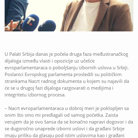
U Palati Srbija danas je počela druga faza međustranačkog
dijaloga između vlasti i opozicije uz učešće
evroparlamentaraca o poboljšanju izbornih uslova u Srbiji.
Poslanici Evropskog parlamenta prosledili su političkim
strankama Nacrt radnog dokumenta u kojem su najavili da
će se u drugoj fazi dijaloga razgovarati o medijima i
integritetu izbornog procesa.
– Nacrt evroparlamentaraca u dobroj meri je poklopljen sa
onim što smo mi predlagali od samog početka. Zaista
verujem da je ovo šansa da se konačno napravi dogovor i da
se dugoročno unaprede izborni uslovi i da građani Srbije
imaju priliku da glasaju pod istim uslovima kao i građani