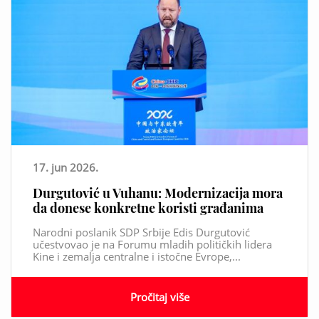
17. jun 2026.
Durgutović u Vuhanu: Modernizacija mora
da donese konkretne koristi građanima
Narodni poslanik SDP Srbije Edis Durgutović
učestvovao je na Forumu mladih političkih lidera
Kine i zemalja centralne i istočne Evrope,...
Pročitaj više