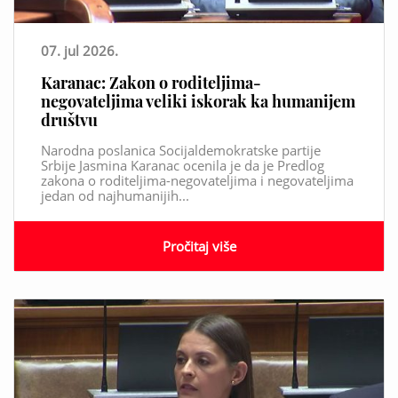
07. jul 2026.
Karanac: Zakon o roditeljima-
negovateljima veliki iskorak ka humanijem
društvu
Narodna poslanica Socijaldemokratske partije
Srbije Jasmina Karanac ocenila je da je Predlog
zakona o roditeljima-negovateljima i negovateljima
jedan od najhumanijih...
Pročitaj više