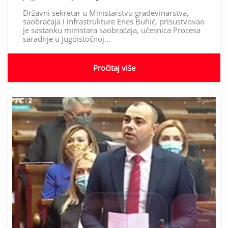
Državni sekretar u Ministarstvu građevinarstva,
saobraćaja i infrastrukture Enes Buhić, prisustvovao
je sastanku ministara saobraćaja, učesnica Procesa
saradnje u jugoistočnoj…
Pročitaj više