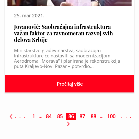
25. mar 2021.
Jovanović: Saobraćajna infrastruktura
važan faktor za ravnomeran razvoj svih
delova Srbije
Ministarstvo građevinarstva, saobraćaja i
infrastrukture će nastaviti sa modernizacijom
Aerodroma „Morava“ i planirana je rekonstrukcija
puta Kraljevo-Novi Pazar – potvrdio…
Pročitaj više
. . .
1
…
84
85
86
87
88
…
100
. . .