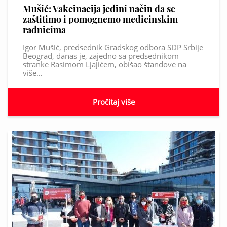
Mušić: Vakcinacija jedini način da se
zaštitimo i pomognemo medicinskim
radnicima
Igor Mušić, predsednik Gradskog odbora SDP Srbije
Beograd, danas je, zajedno sa predsednikom
stranke Rasimom Ljajićem, obišao štandove na
više…
Pročitaj više