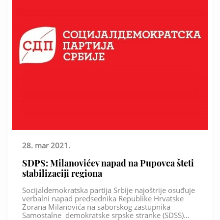
28. mar 2021.
SDPS: Milanovićev napad na Pupovca šteti
stabilizaciji regiona
Socijaldemokratska partija Srbije najoštrije osuđuje
verbalni napad predsednika Republike Hrvatske
Zorana Milanovića na saborskog zastupnika
Samostalne demokratske srpske stranke (SDSS)…