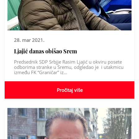
28. mar 2021.
Ljajić danas obišao Srem
Predsednik SDP Srbjje Rasim Ljajić u okviru posete
odborima stranke u Sremu, odgledao je i utakmicu
između FK “Graničar” iz…
Pročitaj više