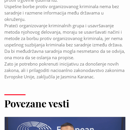
Uspešne borbe protiv organizovanog kriminala nema bez
saradnje i razmene informacija među državama u
okruženju.
Prateći organizovanje kriminalnih grupa i usavršavanje
metoda njohovog delovanja, moraju se usavršavati načini i
metode za borbu protiv organizovanog kriminala, jer nema
uspešnog suzbijanja kriminala bez saradnje između država.
Da bi međudržavna saradnja mogla nesmetano da se odvija,
ona mora da se oslanja na propise.
Zato je potrebno pokrenuti inicijativu za donošenje novih
zakona, ali i prilagoditi nacioanlno zakonodavstvo zakonima
Evropske Unije, zaključila je Jasmina Karanac.
Povezane vesti