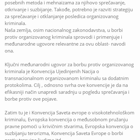
posebnih metoda i mehnaizama za njihovo sprečavanje,
otkrivanje i suzbijanje. Takođe, potrebno je razviti strategiju
za sprečavanje i otklanjanje posledica organizovanog
kriminala.
Naša zemlja, osim nacionalnog zakonodavstva, u borbi
protiv organizovanog kriminala sprovodi i primenjuje i
međunarodne ugovore relevantne za ovu oblast- navodi
ona.
Ključni međunarodni ugovor za borbu protiv organizovanog
kriminala je Konvencija Ujedinjenih Nacija o
transnacionalnom organizovanom kriminalu sa dodatnim
protokolima. Cilj , odnosno svrha ove konvencije je da na
efikasniji način unapredi saradnju u pogledu sprečavanja i
borbe protiv ove pojave.
Zatim tu je i Konvencija Saveta evrope o visokotehnološkom
kriminalu, Evropska konvencija o međusobnom pružanju
pravne pomoći u krivičnim stvarima, Evropska konvencija o
suzbijanju terorizma, Konvencija Saveta Evrope o borbi
protiv trgovine ljudima itd.