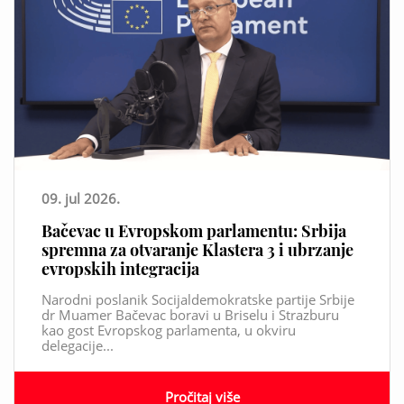
09. jul 2026.
Bačevac u Evropskom parlamentu: Srbija
spremna za otvaranje Klastera 3 i ubrzanje
evropskih integracija
Narodni poslanik Socijaldemokratske partije Srbije
dr Muamer Bačevac boravi u Briselu i Strazburu
kao gost Evropskog parlamenta, u okviru
delegacije...
Pročitaj više