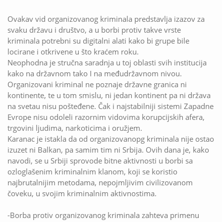
Ovakav vid organizovanog kriminala predstavlja izazov za
svaku državu i društvo, a u borbi protiv takve vrste
kriminala potrebni su digitalni alati kako bi grupe bile
locirane i otkrivene u što kraćem roku.
Neophodna je stručna saradnja u toj oblasti svih institucija
kako na državnom tako I na međudržavnom nivou.
Organizovani kriminal ne poznaje državne granica ni
kontinente, te u tom smislu, ni jedan kontinent pa ni država
na svetau nisu pošteđene. Čak i najstabilniji sistemi Zapadne
Evrope nisu odoleli razornim vidovima korupcijskih afera,
trgovini ljudima, narkoticima i oružjem.
Karanac je istakla da od organizovanopg kriminala nije ostao
izuzet ni Balkan, pa samim tim ni Srbija. Ovih dana je, kako
navodi, se u Srbiji sprovode bitne aktivnosti u borbi sa
ozloglašenim kriminalnim klanom, koji se koristio
najbrutalnijim metodama, nepojmljivim civilizovanom
čoveku, u svojim kriminalnim aktivnostima.
-Borba protiv organizovanog kriminala zahteva primenu