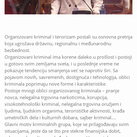
Organizovani kriminal i terorizam postali su osnovna pretnja
koja ugrožava državnu, regionalnu i međunarodnu
bezbednost.
Organizovani kriminal ima korene daleko u prošlost i postoji
u gotovo svim zemljama sveta, i u poslednje vreme ne
pokazuje tendenciju smanjenja već se naprotiv širi. Sa
pojavom novih, savremenih, dostignuća i tehnologija, oblici
kriminala poprimaju nove forme i karakteristike.
Postoje mnogi oblici organizovanog kriminala – pranje
novca, nelegalna trgovina narkoticima, korupcija,
visokotehnološki kriminal, nelegalna trgovina oružjem i
ljudima, ljudskim organima, terorističke aktivnosti, krađa
umetničkih dela i kulturnih dobara, sajber kriminal….
Glavni motiv kriminalnih grupa, koje se prilagođavaju svim
situacijama, jeste da se što pre stekne finansijska dobit,