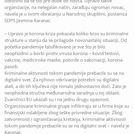
odnosno da se što pre dođe do novca. Upravo takve
organizacije, na nelegalan način, zarađuju ogroman novac,
navela je u svom obraćanju u Narodnoj skupštini, poslanica
SDPS Jasmina Karanac.
– Upravo je korona-kriza pokazala koliko brzo su kriminalne
strukture u stanju da se prilagode novonastaloj situaciji. Od
početka pandemije falsifikovano je sve što je bilo
neophodno u borbi protiv virusa korona – kovid testovi,
vakcine, medicinske maske, potvrde o vakcinaciji, korona-
pasoši.
Kriminalne aktivnosti tokom pandemije prebacile su se na
digitalni svet. Za njihovo otkrivanje potrebni su digitalni
alati, a do tih ključeva nije nimalo jednostavno doći. Zato je
neophodna stručna međunarodna saradnja u toj oblasti.
Zvaničnici EU ukazali su i na jednu drugu opasnost.
Organizovane kriminalne grupe infiltriraju se u firme koje su
finansijski oslabljene zbog teške privredne situacije. Zbog
zatvorenosti i ograničavanja kretanja, kriminalne aktivnosti
tokom pandemije prebacile su se na digitalni svet – navela je
Karanac.