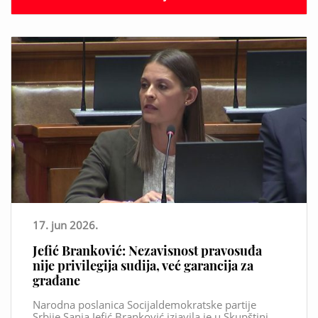
17. jun 2026.
Jefić Branković: Nezavisnost pravosuđa
nije privilegija sudija, već garancija za
građane
Narodna poslanica Socijaldemokratske partije
Srbije Sanja Jefić Branković izjavila je u Skupštini