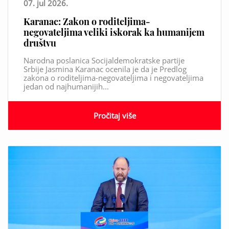
07. jul 2026.
Karanac: Zakon o roditeljima-
negovateljima veliki iskorak ka humanijem
društvu
Narodna poslanica Socijaldemokratske partije
Srbije Jasmina Karanac ocenila je da je Predlog
zakona o roditeljima-negovateljima i negovateljima
jedan od najhumanijih...
Pročitaj više