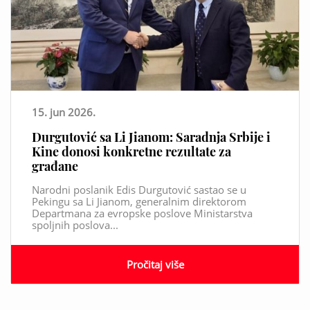
15. jun 2026.
Durgutović sa Li Jianom: Saradnja Srbije i
Kine donosi konkretne rezultate za
građane
Narodni poslanik Edis Durgutović sastao se u
Pekingu sa Li Jianom, generalnim direktorom
Departmana za evropske poslove Ministarstva
spoljnih poslova...
Pročitaj više