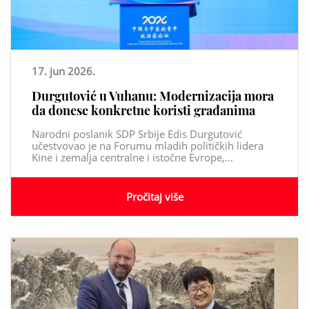
17. jun 2026.
Durgutović u Vuhanu: Modernizacija mora
da donese konkretne koristi građanima
Narodni poslanik SDP Srbije Edis Durgutović
učestvovao je na Forumu mladih političkih lidera
Kine i zemalja centralne i istočne Evrope,...
Pročitaj više