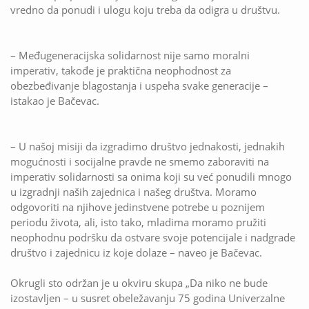
vredno da ponudi i ulogu koju treba da odigra u društvu.
– Međugeneracijska solidarnost nije samo moralni
imperativ, takođe je praktična neophodnost za
obezbeđivanje blagostanja i uspeha svake generacije –
istakao je Bačevac.
– U našoj misiji da izgradimo društvo jednakosti, jednakih
mogućnosti i socijalne pravde ne smemo zaboraviti na
imperativ solidarnosti sa onima koji su već ponudili mnogo
u izgradnji naših zajednica i našeg društva. Moramo
odgovoriti na njihove jedinstvene potrebe u poznijem
periodu života, ali, isto tako, mladima moramo pružiti
neophodnu podršku da ostvare svoje potencijale i nadgrade
društvo i zajednicu iz koje dolaze – naveo je Bačevac.
Okrugli sto održan je u okviru skupa „Da niko ne bude
izostavljen – u susret obeležavanju 75 godina Univerzalne