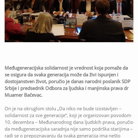
Međugeneracijska solidarnost je vrednost koja pomaže da
se osigura da svaka generacija može da živi ispunjen i
dostojanstven život, poručio je danas narodni poslanik SDP
Srbije i predsednik Odbora za ljudska i manjinska prava dr
Muamer Bačevac.
On je na okruglom stolu „Da niko ne bude izostavljen –
solidarnost za sve generacije“, koji je organizovan povodom
10. decembra – Međunarodnog dana ljudskih prava, poručio
da međugeneracijska saradnja nije samo podrška starijima –
radi se o prepoznavanju da svaka generacija ima nešto