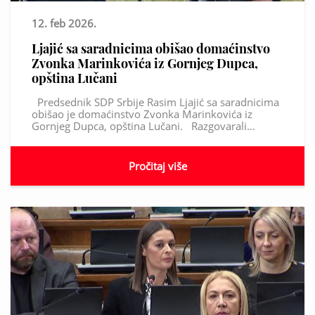
12. feb 2026.
Ljajić sa saradnicima obišao domaćinstvo
Zvonka Marinkovića iz Gornjeg Dupca,
opština Lučani
Predsednik SDP Srbije Rasim Ljajić sa saradnicima
obišao je domaćinstvo Zvonka Marinkovića iz
Gornjeg Dupca, opština Lučani. Razgovarali…
Pročitaj više