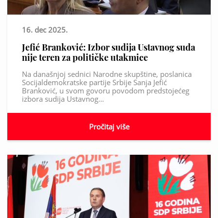
16. dec 2025.
Jefić Branković: Izbor sudija Ustavnog suda
nije teren za političke utakmice
Na današnjoj sednici Narodne skupštine, poslanica
Socijaldemokratske partije Srbije Sanja Jefić
Branković, u svom govoru povodom predstojećeg
izbora sudija Ustavnog…
Pročitaj više