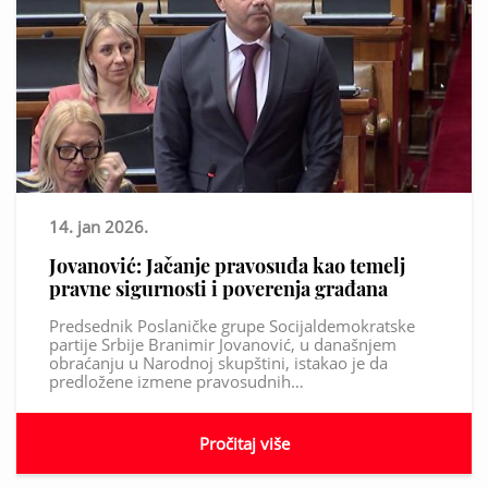
14. jan 2026.
Jovanović: Jačanje pravosuđa kao temelj
pravne sigurnosti i poverenja građana
Predsednik Poslaničke grupe Socijaldemokratske
partije Srbije Branimir Jovanović, u današnjem
obraćanju u Narodnoj skupštini, istakao je da
predložene izmene pravosudnih…
Pročitaj više