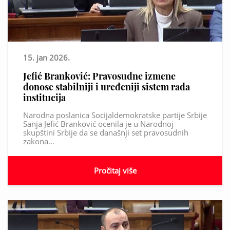
15. jan 2026.
Jefić Branković: Pravosudne izmene
donose stabilniji i uređeniji sistem rada
institucija
Narodna poslanica Socijaldemokratske partije Srbije
Sanja Jefić Branković ocenila je u Narodnoj
skupštini Srbije da se današnji set pravosudnih
zakona…
Pročitaj više