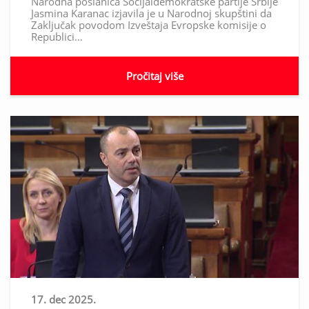
Narodna poslanica Socijaldemokratske partije Srbije
Jasmina Karanac izjavila je u Narodnoj skupštini da
Zaključak povodom Izveštaja Evropske komisije o
Republici…
Pročitaj više
17. dec 2025.