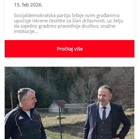
15. feb 2026.
Socijaldemokratska partija Srbije svim građanima
upućuje iskrene čestitke za Dan državnosti, uz želju
da zajedno gradimo pravednije društvo, snažne
institucije…
Pročitaj više