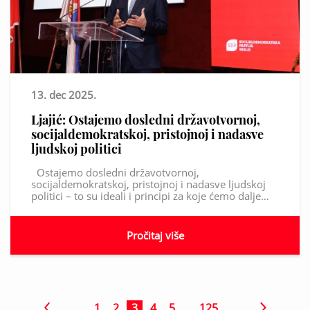
13. dec 2025.
Ljajić: Ostajemo dosledni državotvornoj,
socijaldemokratskoj, pristojnoj i nadasve
ljudskoj politici
Ostajemo dosledni državotvornoj,
socijaldemokratskoj, pristojnoj i nadasve ljudskoj
politici – to su ideali i principi za koje ćemo dalje…
Pročitaj više
. . .
1
2
3
4
5
…
125
. . .