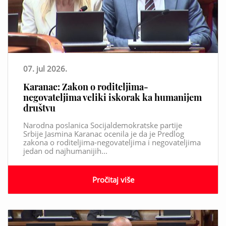
07. jul 2026.
Karanac: Zakon o roditeljima-
negovateljima veliki iskorak ka humanijem
društvu
Narodna poslanica Socijaldemokratske partije
Srbije Jasmina Karanac ocenila je da je Predlog
zakona o roditeljima-negovateljima i negovateljima
jedan od najhumanijih...
Pročitaj više