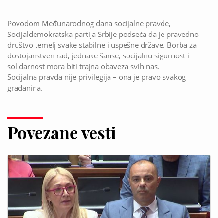
Povodom Međunarodnog dana socijalne pravde,
Socijaldemokratska partija Srbije podseća da je pravedno
društvo temelj svake stabilne i uspešne države. Borba za
dostojanstven rad, jednake šanse, socijalnu sigurnost i
solidarnost mora biti trajna obaveza svih nas.
Socijalna pravda nije privilegija – ona je pravo svakog
građanina.
Povezane vesti