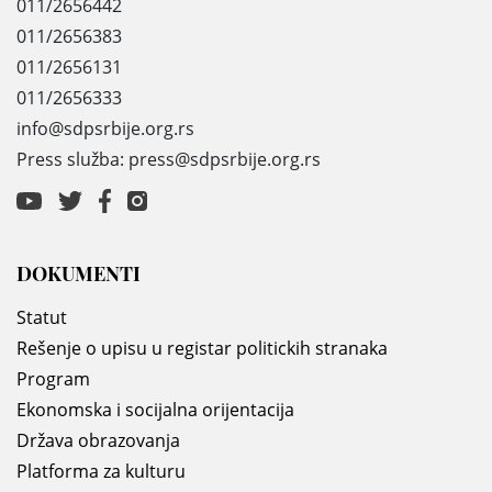
011/2656442
011/2656383
011/2656131
011/2656333
info@sdpsrbije.org.rs
Press služba: press@sdpsrbije.org.rs
DOKUMENTI
Statut
Rešenje o upisu u registar politickih stranaka
Program
Ekonomska i socijalna orijentacija
Država obrazovanja
Platforma za kulturu