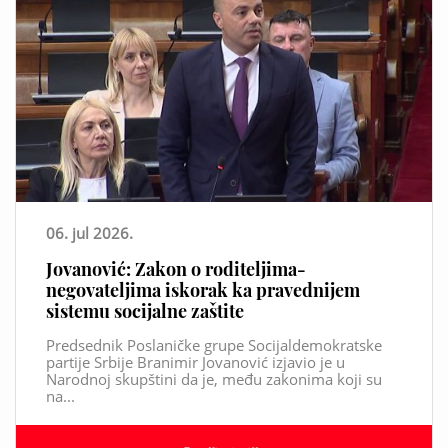
06. jul 2026.
Jovanović: Zakon o roditeljima-
negovateljima iskorak ka pravednijem
sistemu socijalne zaštite
Predsednik Poslaničke grupe Socijaldemokratske
partije Srbije Branimir Jovanović izjavio je u
Narodnoj skupštini da je, među zakonima koji su
na...