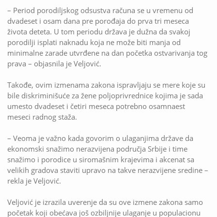
– Period porodiljskog odsustva računa se u vremenu od
dvadeset i osam dana pre porođaja do prva tri meseca
života deteta. U tom periodu država je dužna da svakoj
porodilji isplati naknadu koja ne može biti manja od
minimalne zarade utvrđene na dan početka ostvarivanja tog
prava – objasnila je Veljović.
Takođe, ovim izmenama zakona ispravljaju se mere koje su
bile diskriminišuće za žene poljoprivrednice kojima je sada
umesto dvadeset i četiri meseca potrebno osamnaest
meseci radnog staža.
– Veoma je važno kada govorim o ulaganjima države da
ekonomski snažimo nerazvijena područja Srbije i time
snažimo i porodice u siromašnim krajevima i akcenat sa
velikih gradova staviti upravo na takve nerazvijene sredine –
rekla je Veljović.
Veljović je izrazila uverenje da su ove izmene zakona samo
početak koji obećava još ozbiljnije ulaganje u populacionu