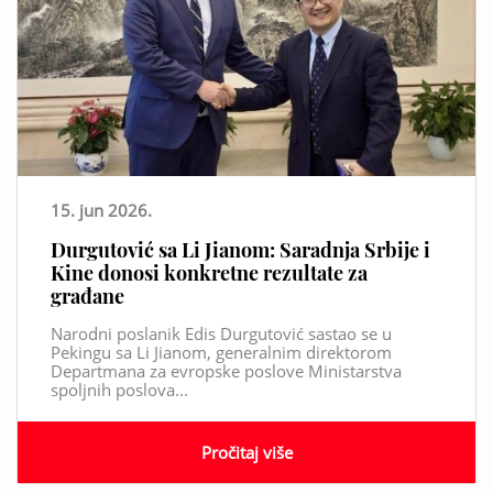
15. jun 2026.
Durgutović sa Li Jianom: Saradnja Srbije i
Kine donosi konkretne rezultate za
građane
Narodni poslanik Edis Durgutović sastao se u
Pekingu sa Li Jianom, generalnim direktorom
Departmana za evropske poslove Ministarstva
spoljnih poslova...
Pročitaj više