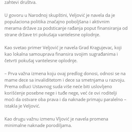
zahtevi društva.
U govoru u Narodnoj skupštini, Veljović je navela da je
populaciona politika značajno poboljšana i aktivnim
merama države za podsticanje rađanja poput finansiranja od
strane države tri pokušaja vantelesne oplodnje.
Kao svetao primer Veljović je navela Grad Kragujevac, koji
kao lokalna samouprava finansira svojim sugrađanima i
četvrti pokušaj vantelesne oplodnje.
– Prva važna izmena koju ovaj predlog donosi, odnosi se na
mame dece sa invaliditetom i dece sa smetnjama u razvoju.
Prema odluci Ustavnog suda više neće biti uslovljeno
korišćenje posebne nege i tuđe nege, već će ovi roditelji
moći da ostvare oba prava i da naknade primaju paralelno –
istakla je Veljović.
Kao drugu važnu izmenu Vljović je navela promena
minimalne naknade porodiljama.