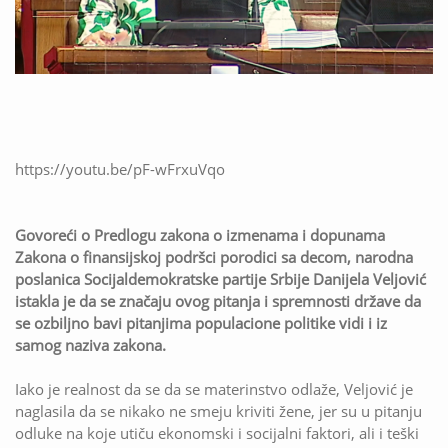
https://youtu.be/pF-wFrxuVqo
Govoreći o Predlogu zakona o izmenama i dopunama
Zakona o finansijskoj podršci porodici sa decom, narodna
poslanica Socijaldemokratske partije Srbije Danijela Veljović
istakla je da se značaju ovog pitanja i spremnosti države da
se ozbiljno bavi pitanjima populacione politike vidi i iz
samog naziva zakona.
Iako je realnost da se da se materinstvo odlaže, Veljović je
naglasila da se nikako ne smeju kriviti žene, jer su u pitanju
odluke na koje utiču ekonomski i socijalni faktori, ali i teški