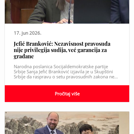
17. jun 2026.
Jefić Branković: Nezavisnost pravosuđa
nije privilegija sudija, već garancija za
građane
Narodna poslanica Socijaldemokratske partije
Srbije Sanja Jefić Branković izjavila je u Skupštini
Srbije da raspravu o setu pravosudnih zakona ne...
Pročitaj više