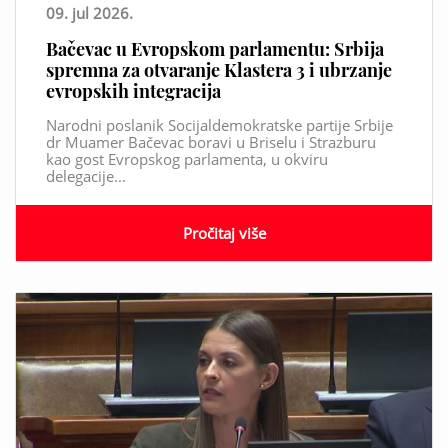
09. jul 2026.
Bačevac u Evropskom parlamentu: Srbija
spremna za otvaranje Klastera 3 i ubrzanje
evropskih integracija
Narodni poslanik Socijaldemokratske partije Srbije
dr Muamer Bačevac boravi u Briselu i Strazburu
kao gost Evropskog parlamenta, u okviru
delegacije...
Pročitaj više