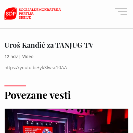
Uroš Kandić za TANJUG TV
12 nov |
Video
https://youtu.be/yk3lwsc10AA
Povezane vesti