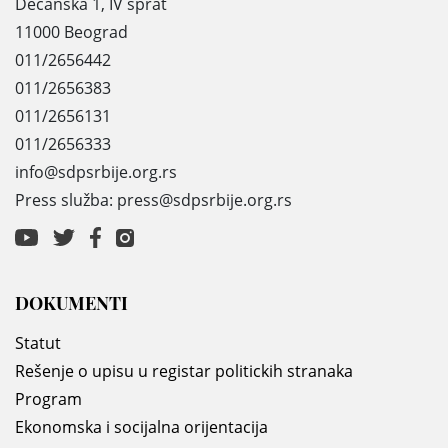
Dečanska 1, IV sprat
11000 Beograd
011/2656442
011/2656383
011/2656131
011/2656333
info@sdpsrbije.org.rs
Press služba: press@sdpsrbije.org.rs
DOKUMENTI
Statut
Rešenje o upisu u registar politickih stranaka
Program
Ekonomska i socijalna orijentacija