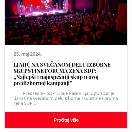
25. maj 2024.
LJAJIĆ NA SVEČANOM DELU IZBORNE
SKUPŠTINE FORUMA ŽENA SDP:
„Najlepši i najuspešniji skup u ovoj
predizbornoj kampanji”
Predsednik SDP Srbije Rasim Ljajić poručio je
danas na svečanom delu Izborne skupštine Foruma
žena SDP...
Pročitaj više