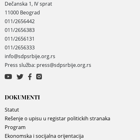
Dečanska 1, IV sprat
11000 Beograd
011/2656442
011/2656383
011/2656131
011/2656333
info@sdpsrbije.org.rs
Press služba: press@sdpsrbije.org.rs
DOKUMENTI
Statut
Rešenje o upisu u registar politickih stranaka
Program
Ekonomska i socijalna orijentacija