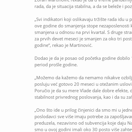
rada, da je situacija stabilna, a da se beleže i po
„Svi indikatori koji oslikavaju tržište rada idu 
ove godine do smanjenja stope nezaposlenosti k
smanjena u odnosu na prvi kvartal. S druge stran
za prvih devet meseci je smanjen za oko tri pos
godine“, rekao je Martinović.
Dodao je da je posao od početka godine dobilo 
period prošle godine.
„Možemo da kažemo da nemamo nikakve ozbiljnij
posluju već gotovo 20 meseci u otežanim uslovi
Poručio je da su mere Vlade dale dobre efekte, d
stabilnost privrednog poslovanja, kao i da su z
„Ono što ide u prilog činjenici da smo mi u jed
poslodavci sve više imaju potrebe za zapošljav
preduzela, nezavisno od subvencija koje daju Na
smo u ovoj godini imali oko 30 posto više zaht