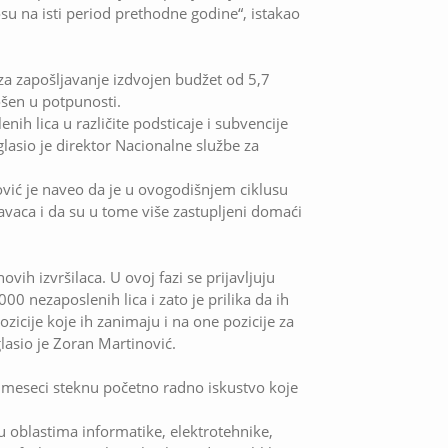
u na isti period prethodne godine“, istakao
za zapošljavanje izdvojen budžet od 5,7
rošen u potpunosti.
ih lica u različite podsticaje i subvencije
glasio je direktor Nacionalne službe za
vić je naveo da je u ovogodišnjem ciklusu
vaca i da su u tome više zastupljeni domaći
ih izvršilaca. U ovoj fazi se prijavljuju
 nezaposlenih lica i zato je prilika da ih
icije koje ih zanimaju i na one pozicije za
lasio je Zoran Martinović.
t meseci steknu početno radno iskustvo koje
li u oblastima informatike, elektrotehnike,