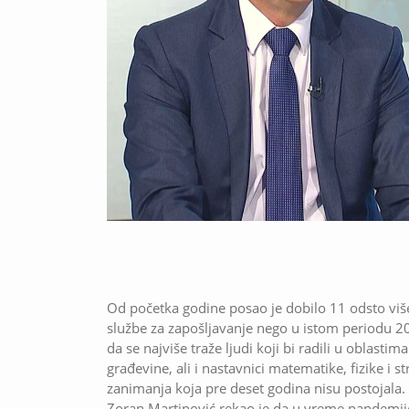
Od početka godine posao je dobilo 11 odsto viš
službe za zapošljavanje nego u istom periodu 2
da se najviše traže ljudi koji bi radili u oblasti
građevine, ali i nastavnici matematike, fizike i s
zanimanja koja pre deset godina nisu postojala.
Zoran Martinović rekao je da u vreme pandemije n