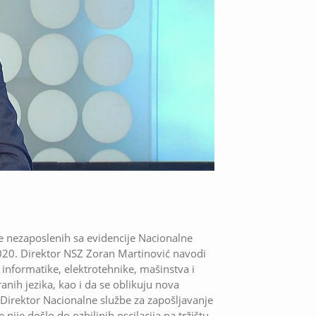
e nezaposlenih sa evidencije Nacionalne
020. Direktor NSZ Zoran Martinović navodi
ma informatike, elektrotehnike, mašinstva i
tranih jezika, kao i da se oblikuju nova
 Direktor Nacionalne službe za zapošljavanje
ije došlo do ozbiljnih oscilacija na tržištu