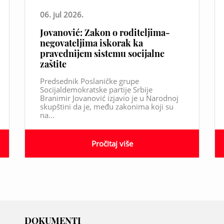
06. jul 2026.
Jovanović: Zakon o roditeljima-
negovateljima iskorak ka
pravednijem sistemu socijalne
zaštite
Predsednik Poslaničke grupe
Socijaldemokratske partije Srbije
Branimir Jovanović izjavio je u Narodnoj
skupštini da je, među zakonima koji su
na...
Pročitaj više
DOKUMENTI