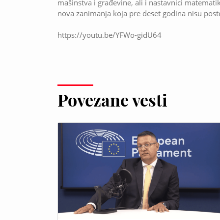
mašinstva i građevine, ali i nastavnici matematike,
nova zanimanja koja pre deset godina nisu posto
https://youtu.be/YFWo-gidU64
Povezane vesti