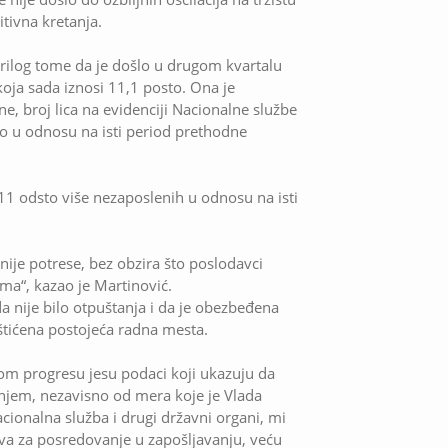
zitivna kretanja.
u prilog tome da je došlo u drugom kvartalu
oja sada iznosi 11,1 posto. Ona je
e, broj lica na evidenciji Nacionalne službe
to u odnosu na isti period prethodne
11 odsto više nezaposlenih u odnosu na isti
e potrese, bez obzira što poslodavci
ma“, kazao je Martinović.
a nije bilo otpuštanja i da je obezbeđena
aštićena postojeća radna mesta.
nom progresu jesu podaci koji ukazuju da
anjem, nezavisno od mera koje je Vlada
cionalna služba i drugi državni organi, mi
eva za posredovanje u zapošljavanju, veću