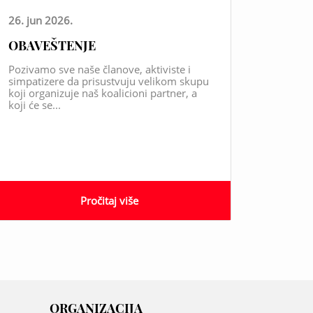
26. jun 2026.
OBAVEŠTENJE
Pozivamo sve naše članove, aktiviste i
simpatizere da prisustvuju velikom skupu
koji organizuje naš koalicioni partner, a
koji će se...
Pročitaj više
ORGANIZACIJA