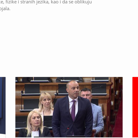
 fizike i stranih jezika, kao i da se oblikuju
jala.