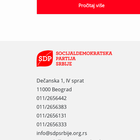
Pročitaj više
Dečanska 1, IV sprat
11000 Beograd
011/2656442
011/2656383
011/2656131
011/2656333
info@sdpsrbije.org.rs