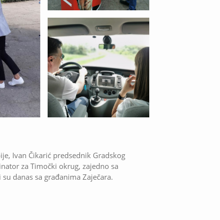
ije, Ivan Čikarić predsednik Gradskog
ator za Timočki okrug, zajedno sa
 su danas sa građanima Zaječara.