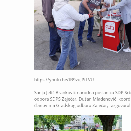
https://youtu.be/tB9zuJPtLVU
Sanja Jefić Branković narodna poslanica SDP Srb
odbora SDPS Zaječar, Dušan Mladenović koordin
članovima Gradskog odbora Zaječar, razgovarali