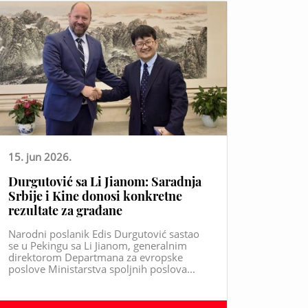
15. jun 2026.
Durgutović sa Li Jianom: Saradnja
Srbije i Kine donosi konkretne
rezultate za građane
Narodni poslanik Edis Durgutović sastao
se u Pekingu sa Li Jianom, generalnim
direktorom Departmana za evropske
poslove Ministarstva spoljnih poslova...