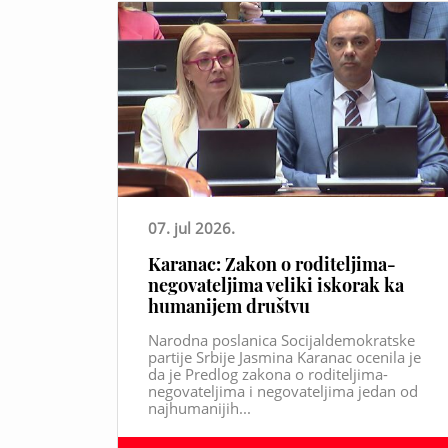
07. jul 2026.
Karanac: Zakon o roditeljima-
negovateljima veliki iskorak ka
humanijem društvu
Narodna poslanica Socijaldemokratske
partije Srbije Jasmina Karanac ocenila je
da je Predlog zakona o roditeljima-
negovateljima i negovateljima jedan od
najhumanijih...