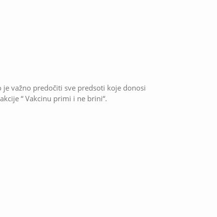
o je važno predočiti sve predsoti koje donosi
kcije “ Vakcinu primi i ne brini“.