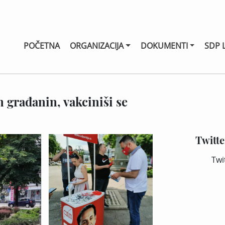
POČETNA
ORGANIZACIJA
DOKUMENTI
SDP 
 građanin, vakciniši se
Twitte
Twi