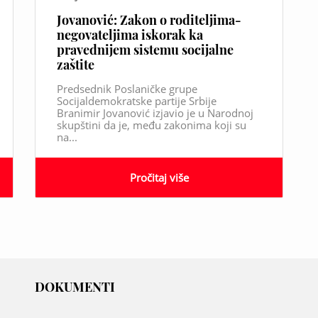
Jovanović: Zakon o roditeljima-
negovateljima iskorak ka
pravednijem sistemu socijalne
zaštite
Predsednik Poslaničke grupe
Socijaldemokratske partije Srbije
Branimir Jovanović izjavio je u Narodnoj
skupštini da je, među zakonima koji su
na...
Pročitaj više
DOKUMENTI