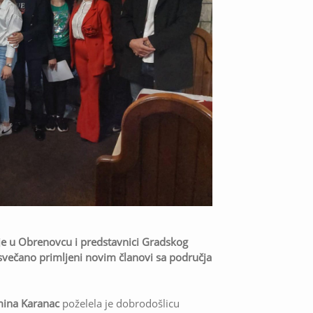
ije u Obrenovcu i predstavnici Gradskog
svečano primljeni novim članovi sa područja
mina Karanac
poželela je dobrodošlicu