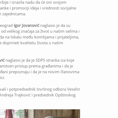
bije i izrazila nadu da će oni svojom
nke i promociji ideja i vrednosti socijalne
im zajednicama.
Beograd
Igor Jovanović
naglasio je da su
i od velikog značaja za život u našim selima i
ada na lokalu među komšijama i prijateljima,
 će doprineti kvalitetu života u našim
vić
naglasio je da je SDPS stranka iza koje
stojanstven pristup prema građanima i da je
ađani prepoznaju i da je na novim članovima
ci.
ali i potpredsednik Izvršnog odbora Veselin
 Andreja Trajković i predsednik Opštinskog