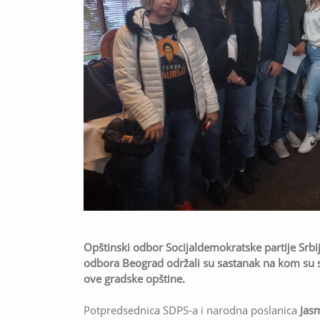
Opštinski odbor Socijaldemokratske partije Srb
odbora Beograd održali su sastanak na kom su 
ove gradske opštine.
Potpredsednica SDPS-a i narodna poslanica
Jas