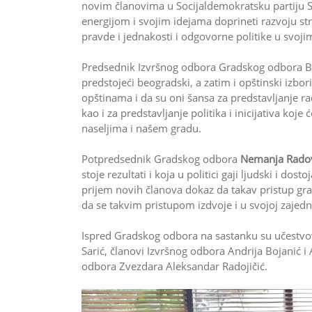
novim članovima u Socijaldemokratsku partiju Sr
energijom i svojim idejama doprineti razvoju stra
pravde i jednakosti i odgovorne politike u svoj
Predsednik Izvršnog odbora Gradskog odbora 
predstojeći beogradski, a zatim i opštinski izbor
opštinama i da su oni šansa za predstavljanje r
kao i za predstavljanje politika i inicijativa koje
naseljima i našem gradu.
Potpredsednik Gradskog odbora
Nemanja Rado
stoje rezultati i koja u politici gaji ljudski i do
prijem novih članova dokaz da takav pristup gr
da se takvim pristupom izdvoje i u svojoj zajedni
Ispred Gradskog odbora na sastanku su učestvov
Sarić, članovi Izvršnog odbora Andrija Bojanić i
odbora Zvezdara Aleksandar Radojičić.