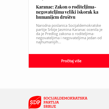
Karanac: Zakon o roditeljima-
negovateljima veliki iskorak ka
humanijem društvu
Narodna poslanica Socijaldemokratske
partije Srbije Jasmina Karanac ocenila je
da je Predlog zakona o roditeljima-
negovateljima i negovateljima jedan od
najhumanijih...
Pročitaj više