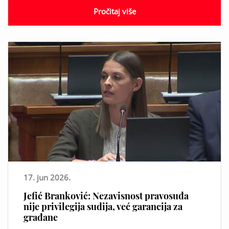
Pročitaj više
17. jun 2026.
Jefić Branković: Nezavisnost pravosuđa
nije privilegija sudija, već garancija za
građane