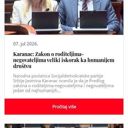
07. jul 2026.
Karanac: Zakon o roditeljima-
negovateljima veliki iskorak ka humanijem
društvu
Narodna poslanica Socijaldemokratske partije
Srbije Jasmina Karanac ocenila je da je Predlog
zakona o roditeljima-negovateljima i negovateljima
jedan od najhumanijih...
Pročitaj više