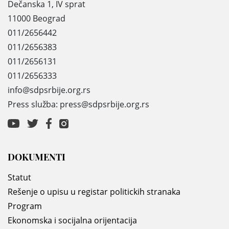
Dečanska 1, IV sprat
11000 Beograd
011/2656442
011/2656383
011/2656131
011/2656333
info@sdpsrbije.org.rs
Press služba: press@sdpsrbije.org.rs
DOKUMENTI
Statut
Rešenje o upisu u registar politickih stranaka
Program
Ekonomska i socijalna orijentacija