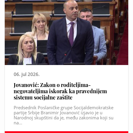
06. jul 2026.
Jovanović: Zakon o roditeljima-
negovateljima iskorak ka pravednijem
sistemu socijalne zaštite
Predsednik Poslaničke grupe Socijaldemokratske
partije Srbije Branimir Jovanović izjavio je u
Narodnoj skupštini da je, među zakonima koji su
na...