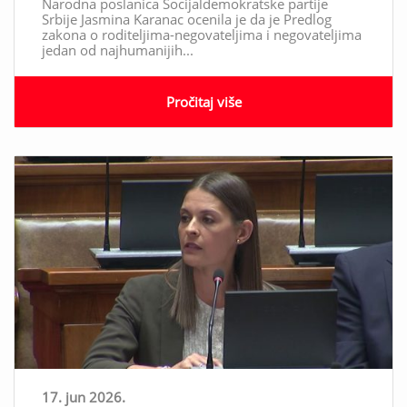
Narodna poslanica Socijaldemokratske partije
Srbije Jasmina Karanac ocenila je da je Predlog
zakona o roditeljima-negovateljima i negovateljima
jedan od najhumanijih...
Pročitaj više
17. jun 2026.