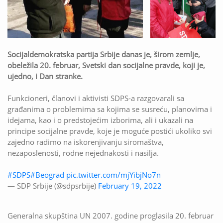
Socijaldemokratska partija Srbije danas je, širom zemlje,
obeležila 20. februar, Svetski dan socijalne pravde, koji je,
ujedno, i Dan stranke.
Funkcioneri, članovi i aktivisti SDPS-a razgovarali sa
građanima o problemima sa kojima se susreću, planovima i
idejama, kao i o predstojećim izborima, ali i ukazali na
principe socijalne pravde, koje je moguće postići ukoliko svi
zajedno radimo na iskorenjivanju siromaštva,
nezaposlenosti, rodne nejednakosti i nasilja.
#SDPS
#Beograd
pic.twitter.com/mjYibjNo7n
— SDP Srbije (@sdpsrbije)
February 19, 2022
Generalna skupština UN 2007. godine proglasila 20. februar