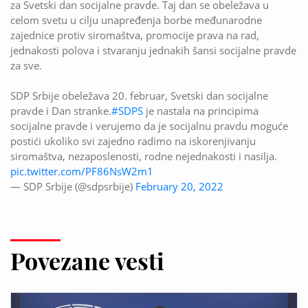
za Svetski dan socijalne pravde. Taj dan se obeležava u
celom svetu u cilju unapređenja borbe međunarodne
zajednice protiv siromaštva, promocije prava na rad,
jednakosti polova i stvaranju jednakih šansi socijalne pravde
za sve.
SDP Srbije obeležava 20. februar, Svetski dan socijalne
pravde i Dan stranke.
#SDPS
je nastala na principima
socijalne pravde i verujemo da je socijalnu pravdu moguće
postići ukoliko svi zajedno radimo na iskorenjivanju
siromaštva, nezaposlenosti, rodne nejednakosti i nasilja.
pic.twitter.com/PF86NsW2m1
— SDP Srbije (@sdpsrbije)
February 20, 2022
Povezane vesti