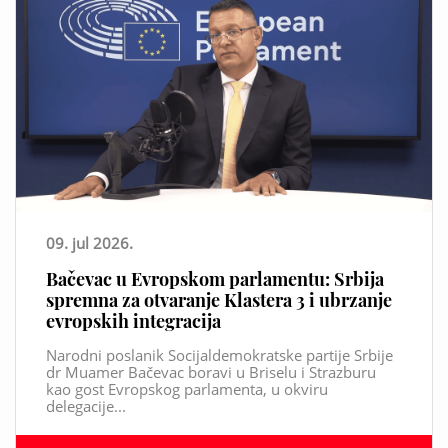
09. jul 2026.
Bačevac u Evropskom parlamentu: Srbija
spremna za otvaranje Klastera 3 i ubrzanje
evropskih integracija
Narodni poslanik Socijaldemokratske partije Srbije
dr Muamer Bačevac boravi u Briselu i Strazburu
kao gost Evropskog parlamenta, u okviru
delegacije...