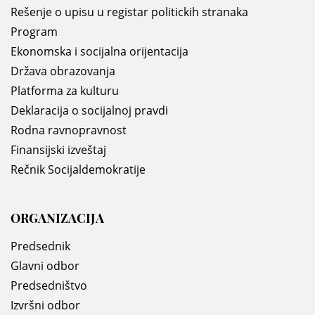
Rešenje o upisu u registar politickih stranaka
Program
Ekonomska i socijalna orijentacija
Država obrazovanja
Platforma za kulturu
Deklaracija o socijalnoj pravdi
Rodna ravnopravnost
Finansijski izveštaj
Rečnik Socijaldemokratije
ORGANIZACIJA
Predsednik
Glavni odbor
Predsedništvo
Izvršni odbor