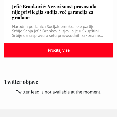
Jefić Branković: Nezavisnost pravosuđa
nije privilegija sudija, već garancija za
građane
Narodna poslanica Socijaldemokratske partije
Srbije Sanja Jefić Branković izjavila je u Skupštini
Srbije da raspravu o setu pravosudnih zakona ne...
Pročitaj više
Twitter objave
Twitter feed is not available at the moment.