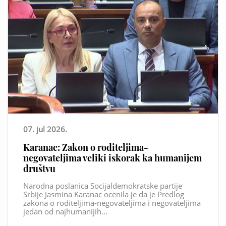
07. jul 2026.
Karanac: Zakon o roditeljima-
negovateljima veliki iskorak ka humanijem
društvu
Narodna poslanica Socijaldemokratske partije
Srbije Jasmina Karanac ocenila je da je Predlog
zakona o roditeljima-negovateljima i negovateljima
jedan od najhumanijih...