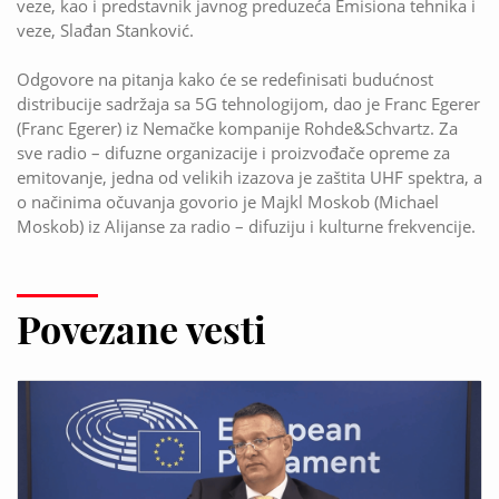
veze, kao i predstavnik javnog preduzeća Emisiona tehnika i
veze, Slađan Stanković.
Odgovore na pitanja kako će se redefinisati budućnost
distribucije sadržaja sa 5G tehnologijom, dao je Franc Egerer
(Franc Egerer) iz Nemačke kompanije Rohde&Schvartz. Za
sve radio – difuzne organizacije i proizvođače opreme za
emitovanje, jedna od velikih izazova je zaštita UHF spektra, a
o načinima očuvanja govorio je Majkl Moskob (Michael
Moskob) iz Alijanse za radio – difuziju i kulturne frekvencije.
Povezane vesti