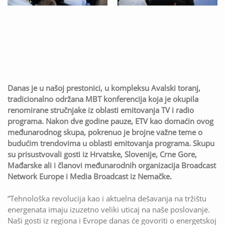
Danas je u našoj prestonici, u kompleksu Avalski toranj,
tradicionalno održana MBT konferencija koja je okupila
renomirane stručnjake iz oblasti emitovanja TV i radio
programa. Nakon dve godine pauze, ETV kao domaćin ovog
međunarodnog skupa, pokrenuo je brojne važne teme o
budućim trendovima u oblasti emitovanja programa. Skupu
su prisustvovali gosti iz Hrvatske, Slovenije, Crne Gore,
Mađarske ali i članovi međunarodnih organizacija Broadcast
Network Europe i Media Broadcast iz Nemačke.
”Tehnološka revolucija kao i aktuelna dešavanja na tržištu
energenata imaju izuzetno veliki uticaj na naše poslovanje.
Naši gosti iz regiona i Evrope danas će govoriti o energetskoj