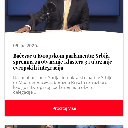
09. jul 2026.
Bačevac u Evropskom parlamentu: Srbija
spremna za otvaranje Klastera 3 i ubrzanje
evropskih integracija
Narodni poslanik Socijaldemokratske partije Srbije
dr Muamer Bačevac boravi u Briselu i Strazburu
kao gost Evropskog parlamenta, u okviru
delegacije...
Pročitaj više