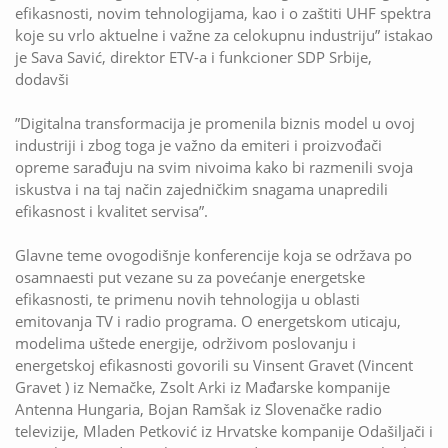
efikasnosti, novim tehnologijama, kao i o zaštiti UHF spektra
koje su vrlo aktuelne i važne za celokupnu industriju” istakao
je Sava Savić, direktor ETV-a i funkcioner SDP Srbije,
dodavši
”Digitalna transformacija je promenila biznis model u ovoj
industriji i zbog toga je važno da emiteri i proizvođači
opreme sarađuju na svim nivoima kako bi razmenili svoja
iskustva i na taj način zajedničkim snagama unapredili
efikasnost i kvalitet servisa”.
Glavne teme ovogodišnje konferencije koja se održava po
osamnaesti put vezane su za povećanje energetske
efikasnosti, te primenu novih tehnologija u oblasti
emitovanja TV i radio programa. O energetskom uticaju,
modelima uštede energije, održivom poslovanju i
energetskoj efikasnosti govorili su Vinsent Gravet (Vincent
Gravet ) iz Nemačke, Zsolt Arki iz Mađarske kompanije
Antenna Hungaria, Bojan Ramšak iz Slovenačke radio
televizije, Mladen Petković iz Hrvatske kompanije Odašiljači i