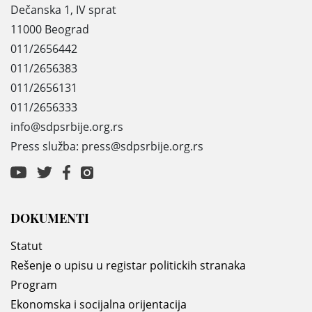
Dečanska 1, IV sprat
11000 Beograd
011/2656442
011/2656383
011/2656131
011/2656333
info@sdpsrbije.org.rs
Press služba: press@sdpsrbije.org.rs
DOKUMENTI
Statut
Rešenje o upisu u registar politickih stranaka
Program
Ekonomska i socijalna orijentacija