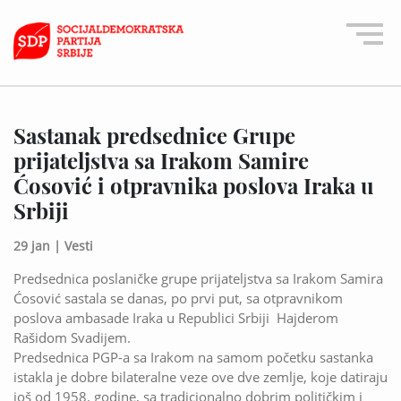
Sastanak predsednice Grupe
prijateljstva sa Irakom Samire
Ćosović i otpravnika poslova Iraka u
Srbiji
29 jan |
Vesti
Predsednica poslaničke grupe prijateljstva sa Irakom Samira
Ćosović sastala se danas, po prvi put, sa otpravnikom
poslova ambasade Iraka u Republici Srbiji Hajderom
Rašidom Svadijem.
Predsednica PGP-a sa Irakom na samom početku sastanka
istakla je dobre bilateralne veze ove dve zemlje, koje datiraju
još od 1958. godine, sa tradicionalno dobrim političkim i