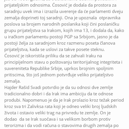
prijateljskim odnosima. Ćosović je dodala da prostora za
saradnju uvek ima i izrazila uverenje da će parlamenti dveju
zemalja doprineti toj saradnji. Ona je upoznala otpravnika
poslova sa brojem narodnih poslanika koji čini poslaničku
grupu prijateljstva sa Irakom, kojih ima 13, i dodala da, kako
u iračkom parlamentu postoji PGP sa Srbijom, jasno je da
postoji želja za saradnjom kroz razmenu poseta članova
prijateljstva, kada se uslovi za takve posete steknu.
Ćosović je iskoristila priliku da se zahvali Iraku na
principijelnom stavu o poštovanju teritorijalnog integriteta i
suvereniteta Republike Srbije, uprkos brojnim spoljnim
pritiscima, što još jednom potvrđuje veliko prijateljstvo
zemalja.
Hajder Rašid Svadi potvrdio je da su odnosi dve zemlje
tradicionalno dobri i da Irak ima ambiciju da te odnose
produbi. Napomenuo je da je Irak prolazio kroz težak period
kroz sva tri Zalivksa rata koji je odneo veliki broj ljudskih
života i ostavio veliki trag na privredu te zemlje. On je
dodao da se Irak suočava i sa velikom borbom protiv
terorizma i da vodi računa o stavovima drugih zemalja po