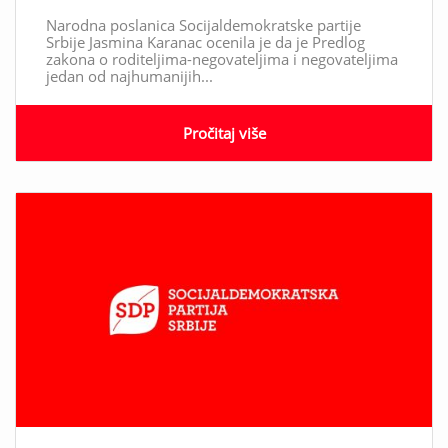
Narodna poslanica Socijaldemokratske partije
Srbije Jasmina Karanac ocenila je da je Predlog
zakona o roditeljima-negovateljima i negovateljima
jedan od najhumanijih...
Pročitaj više