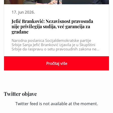
17. jun 2026.
Jefić Branković: Nezavisnost pravosuđa
nije privilegija sudija, već garancija za
građane
Narodna poslanica Socijaldemokratske partije
Srbije Sanja Jefić Branković izjavila je u Skupštini
Srbije da raspravu o setu pravosudnih zakona ne...
Pročitaj više
Twitter objave
Twitter feed is not available at the moment.