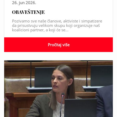
26. jun 2026.
OBAVEŠTENJE
Pozivamo sve naše članove, aktiviste i simpatizere
da prisustvuju velikom skupu koji organizuje naš
koalicioni partner, a koji će se...
Pročitaj više