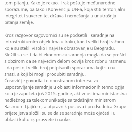
tom pitanju. Кako je rekao, Irak poštuje međunarodne
sporazume, pa tako i Кonvenciju UN-a, koja štiti teritorijalni
integritet i suverenitet država i nemešanja u unutrašnja
pitanja zemlje.
Кroz razgovor sagovornici su se podsetili i saradnje na
infrastrukturnim objektima u Iraku, kao i veliki broj Iračana
koje su stekli visoko i najviše obrazovanje u Beogradu.
Složili su se i da bi ekonomska saradnja mogla da se proširi
s obzirom da se najvećim delom odvija kroz robnu razmenu
i da postoji veliki broj potpisanih sporazuma koji su na
snazi, a koji bi mogli produbiti saradnju.
Ćosović je govorila i o obostranom interesu za
uspostavljanje saradnje u oblasti informacionih tehnologija
koja je započeta još 2015. godine, aktivnostima ministarstva
nadležnog za telekomunikacije sa tadašnjim ministrom
Rasimom Ljajićem, a otpravnik poslova i predsednica Grupe
prijateljstva složili su se da se saradnja može ojačati i u
oblasti kulture, prosvete i nauke.