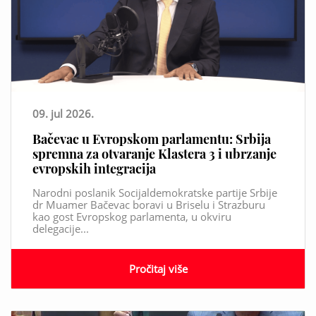
09. jul 2026.
Bačevac u Evropskom parlamentu: Srbija
spremna za otvaranje Klastera 3 i ubrzanje
evropskih integracija
Narodni poslanik Socijaldemokratske partije Srbije
dr Muamer Bačevac boravi u Briselu i Strazburu
kao gost Evropskog parlamenta, u okviru
delegacije...
Pročitaj više