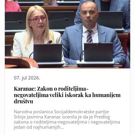
07. jul 2026.
Karanac: Zakon o roditeljima-
negovateljima veliki iskorak ka humanijem
društvu
Narodna poslanica Socijaldemokratske partije
Srbije Jasmina Karanac ocenila je da je Predlog
zakona o roditeljima-negovateljima i negovateljima
jedan od najhumanijih...