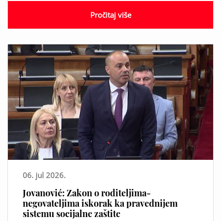
Pročitaj više
06. jul 2026.
Jovanović: Zakon o roditeljima-
negovateljima iskorak ka pravednijem
sistemu socijalne zaštite