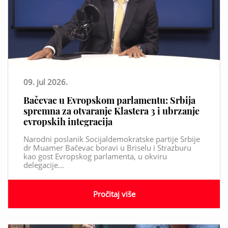
09. jul 2026.
Bačevac u Evropskom parlamentu: Srbija
spremna za otvaranje Klastera 3 i ubrzanje
evropskih integracija
Narodni poslanik Socijaldemokratske partije Srbije
dr Muamer Bačevac boravi u Briselu i Strazburu
kao gost Evropskog parlamenta, u okviru
delegacije...
Pročitaj više