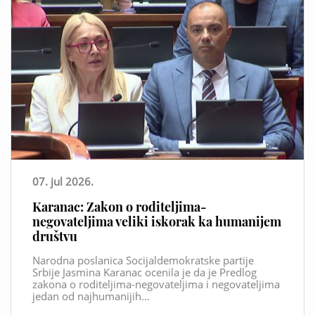
07. jul 2026.
Karanac: Zakon o roditeljima-
negovateljima veliki iskorak ka humanijem
društvu
Narodna poslanica Socijaldemokratske partije
Srbije Jasmina Karanac ocenila je da je Predlog
zakona o roditeljima-negovateljima i negovateljima
jedan od najhumanijih...