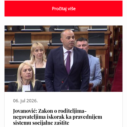
Pročitaj više
06. jul 2026.
Jovanović: Zakon o roditeljima-
negovateljima iskorak ka pravednijem
sistemu socijalne zaštite