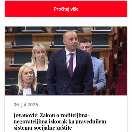
Pročitaj više
06. jul 2026.
Jovanović: Zakon o roditeljima-
negovateljima iskorak ka pravednijem
sistemu socijalne zaštite