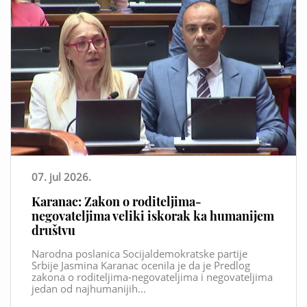
07. jul 2026.
Karanac: Zakon o roditeljima-
negovateljima veliki iskorak ka humanijem
društvu
Narodna poslanica Socijaldemokratske partije
Srbije Jasmina Karanac ocenila je da je Predlog
zakona o roditeljima-negovateljima i negovateljima
jedan od najhumanijih...