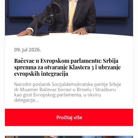
09. jul 2026.
Bačevac u Evropskom parlamentu: Srbija
spremna za otvaranje Klastera 3 i ubrzanje
evropskih integracija
Narodni poslanik Socijaldemokratske partije Srbije
dr Muamer Bačevac boravi u Briselu i Strazburu
kao gost Evropskog parlamenta, u okviru
delegacije...
Pročitaj više