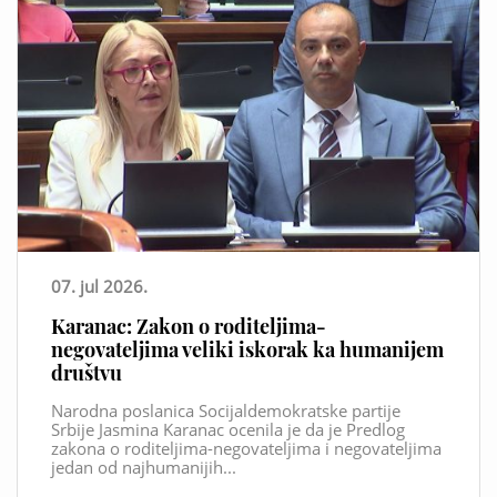
07. jul 2026.
Karanac: Zakon o roditeljima-
negovateljima veliki iskorak ka humanijem
društvu
Narodna poslanica Socijaldemokratske partije
Srbije Jasmina Karanac ocenila je da je Predlog
zakona o roditeljima-negovateljima i negovateljima
jedan od najhumanijih...