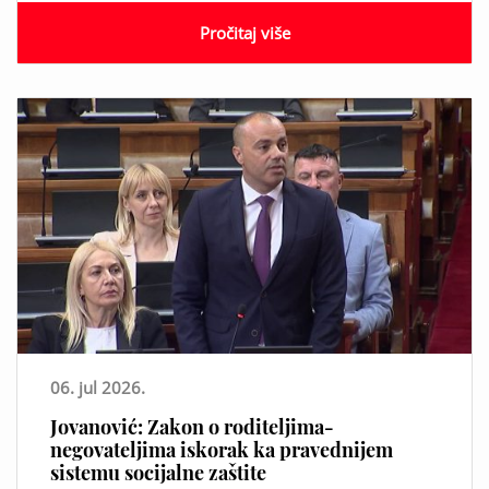
Pročitaj više
06. jul 2026.
Jovanović: Zakon o roditeljima-
negovateljima iskorak ka pravednijem
sistemu socijalne zaštite