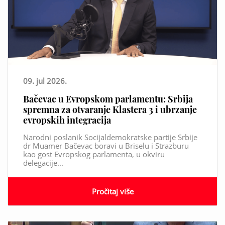
09. jul 2026.
Bačevac u Evropskom parlamentu: Srbija
spremna za otvaranje Klastera 3 i ubrzanje
evropskih integracija
Narodni poslanik Socijaldemokratske partije Srbije
dr Muamer Bačevac boravi u Briselu i Strazburu
kao gost Evropskog parlamenta, u okviru
delegacije...
Pročitaj više