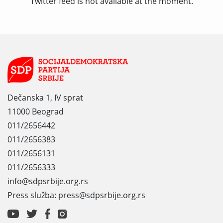
Twitter feed is not available at the moment.
Dečanska 1, IV sprat
11000 Beograd
011/2656442
011/2656383
011/2656131
011/2656333
info@sdpsrbije.org.rs
Press služba: press@sdpsrbije.org.rs