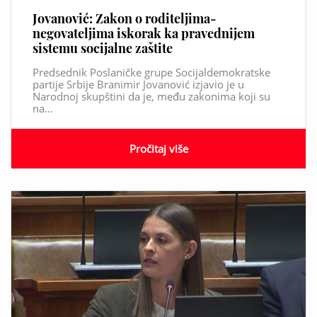
Jovanović: Zakon o roditeljima-
negovateljima iskorak ka pravednijem
sistemu socijalne zaštite
Predsednik Poslaničke grupe Socijaldemokratske
partije Srbije Branimir Jovanović izjavio je u
Narodnoj skupštini da je, među zakonima koji su
na...
Pročitaj više