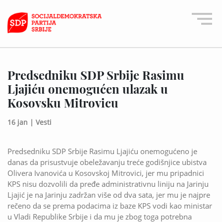
Predsedniku SDP Srbije Rasimu
Ljajiću onemogućen ulazak u
Kosovsku Mitrovicu
16 jan |
Vesti
Predsedniku SDP Srbije Rasimu Ljajiću onemogućeno je
danas da prisustvuje obeležavanju treće godišnjice ubistva
Olivera Ivanovića u Kosovskoj Mitrovici, jer mu pripadnici
KPS nisu dozvolili da pređe administrativnu liniju na Jarinju
Ljajić je na Jarinju zadržan više od dva sata, jer mu je najpre
rečeno da se prema podacima iz baze KPS vodi kao ministar
u Vladi Republike Srbije i da mu je zbog toga potrebna