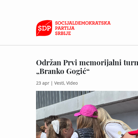
Održan Prvi memorijalni tur
„Branko Gogić“
23 apr |
Vesti,
Video