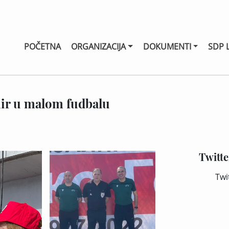
POČETNA
ORGANIZACIJA
DOKUMENTI
SDP 
nir u malom fudbalu
Twitte
Twi