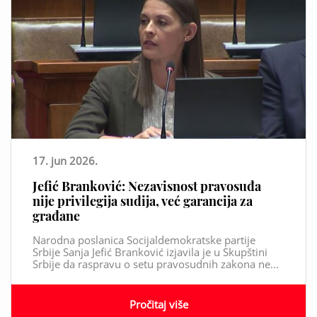
17. jun 2026.
Jefić Branković: Nezavisnost pravosuđa
nije privilegija sudija, već garancija za
građane
Narodna poslanica Socijaldemokratske partije
Srbije Sanja Jefić Branković izjavila je u Skupštini
Srbije da raspravu o setu pravosudnih zakona ne...
Pročitaj više