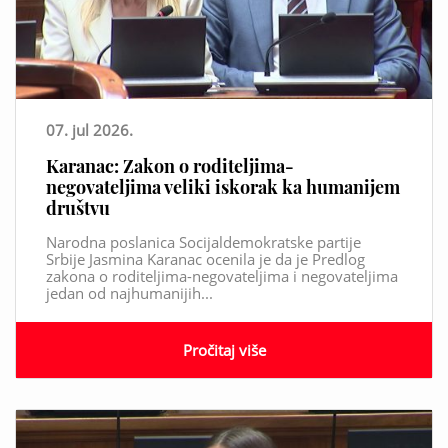
07. jul 2026.
Karanac: Zakon o roditeljima-
negovateljima veliki iskorak ka humanijem
društvu
Narodna poslanica Socijaldemokratske partije
Srbije Jasmina Karanac ocenila je da je Predlog
zakona o roditeljima-negovateljima i negovateljima
jedan od najhumanijih...
Pročitaj više