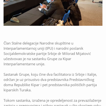
Član Stalne delegacije Narodne skupštine u
Interparlamentarnoj uniji (IPU) i narodni poslanik
Socijaldemokratske partije Srbije dr Milorad Mijatović
učestvovao je na sastanku Grupe za Kipar
Interparlamentarne unije.
Sastanak Grupe, koju čine dva facilitatora iz Srbije i Italije,
održan je uz prisustvo dva predstavnika Predstavničkog
doma Republike Kipar i pet predstavnika političkih partija
kiparskih Turaka.
Tokom sastanka, izražena je opredeljenost za prevazilaženje
zastoja u pregovorima i njihov nastavak u što skorijem roku,