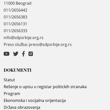
11000 Beograd
011/2656442
011/2656383
011/2656131
011/2656333
info@sdpsrbije.org.rs
Press služba: press@sdpsrbije.org.rs
DOKUMENTI
Statut
Rešenje o upisu u registar politickih stranaka
Program
Ekonomska i socijalna orijentacija
Država obrazovanja