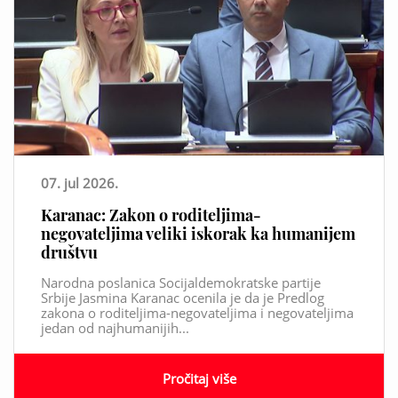
07. jul 2026.
Karanac: Zakon o roditeljima-
negovateljima veliki iskorak ka humanijem
društvu
Narodna poslanica Socijaldemokratske partije
Srbije Jasmina Karanac ocenila je da je Predlog
zakona o roditeljima-negovateljima i negovateljima
jedan od najhumanijih...
Pročitaj više