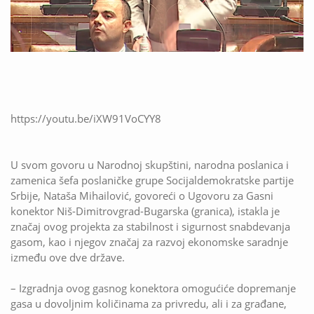
https://youtu.be/iXW91VoCYY8
U svom govoru u Narodnoj skupštini, narodna poslanica i
zamenica šefa poslaničke grupe Socijaldemokratske partije
Srbije, Nataša Mihailović, govoreći o Ugovoru za Gasni
konektor Niš-Dimitrovgrad-Bugarska (granica), istakla je
značaj ovog projekta za stabilnost i sigurnost snabdevanja
gasom, kao i njegov značaj za razvoj ekonomske saradnje
između ove dve države.
– Izgradnja ovog gasnog konektora omogućiće dopremanje
gasa u dovoljnim količinama za privredu, ali i za građane,