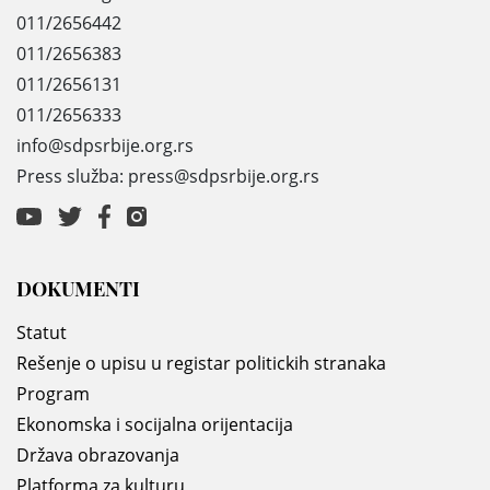
011/2656442
011/2656383
011/2656131
011/2656333
info@sdpsrbije.org.rs
Press služba: press@sdpsrbije.org.rs
DOKUMENTI
Statut
Rešenje o upisu u registar politickih stranaka
Program
Ekonomska i socijalna orijentacija
Država obrazovanja
Platforma za kulturu