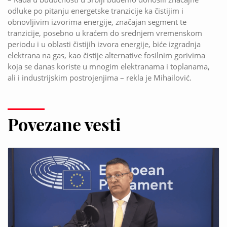
odluke po pitanju energetske tranzicije ka čistijim i
obnovljivim izvorima energije, značajan segment te
tranzicije, posebno u kraćem do srednjem vremenskom
periodu i u oblasti čistijih izvora energije, biće izgradnja
elektrana na gas, kao čistije alternative fosilnim gorivima
koja se danas koriste u mnogim elektranama i toplanama,
ali i industrijskim postrojenjima – rekla je Mihailović.
Povezane vesti