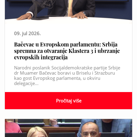
09. jul 2026.
Bačevac u Evropskom parlamentu: Srbija
spremna za otvaranje Klastera 3 i ubrzanje
evropskih integracija
Narodni poslanik Socijaldemokratske partije Srbije
dr Muamer Bačevac boravi u Briselu i Strazburu
kao gost Evropskog parlamenta, u okviru
delegacije...
Pročitaj više