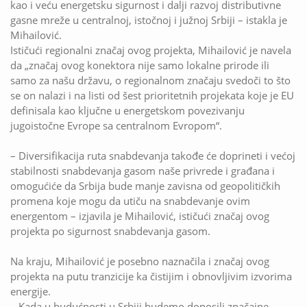
kao i veću energetsku sigurnost i dalji razvoj distributivne
gasne mreže u centralnoj, istočnoj i južnoj Srbiji – istakla je
Mihailović.
Ističući regionalni značaj ovog projekta, Mihailović je navela
da „značaj ovog konektora nije samo lokalne prirode ili
samo za našu državu, o regionalnom značaju svedoči to što
se on nalazi i na listi od šest prioritetnih projekata koje je EU
definisala kao ključne u energetskom povezivanju
jugoistočne Evrope sa centralnom Evropom“.
– Diversifikacija ruta snabdevanja takođe će doprineti i većoj
stabilnosti snabdevanja gasom naše privrede i građana i
omogućiće da Srbija bude manje zavisna od geopolitičkih
promena koje mogu da utiču na snabdevanje ovim
energentom – izjavila je Mihailović, ističući značaj ovog
projekta po sigurnost snabdevanja gasom.
Na kraju, Mihailović je posebno naznačila i značaj ovog
projekta na putu tranzicije ka čistijim i obnovljivim izvorima
energije.
– Kada u budućnosti u Srbiji budemo donosili značajne