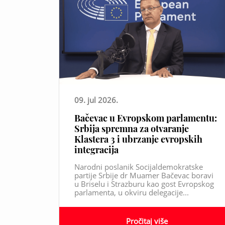
09. jul 2026.
Bačevac u Evropskom parlamentu:
Srbija spremna za otvaranje
Klastera 3 i ubrzanje evropskih
integracija
Narodni poslanik Socijaldemokratske
partije Srbije dr Muamer Bačevac boravi
u Briselu i Strazburu kao gost Evropskog
parlamenta, u okviru delegacije...
Pročitaj više