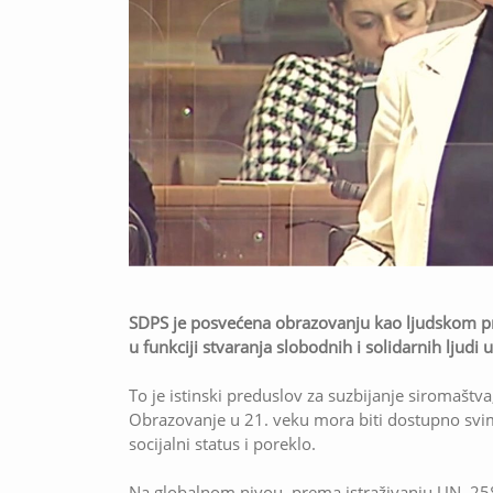
SDPS je posvećena obrazovanju kao ljudskom prav
u funkciji stvaranja slobodnih i solidarnih ljudi
To je istinski preduslov za suzbijanje siromaštva,
Obrazovanje u 21. veku mora biti dostupno svim
socijalni status i poreklo.
Na globalnom nivou, prema istraživanju UN, 25