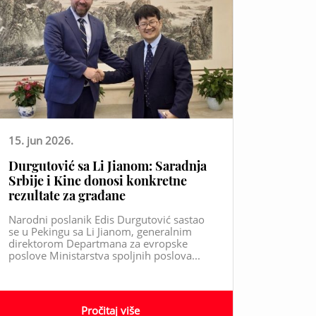
15. jun 2026.
Durgutović sa Li Jianom: Saradnja
Srbije i Kine donosi konkretne
rezultate za građane
Narodni poslanik Edis Durgutović sastao
se u Pekingu sa Li Jianom, generalnim
direktorom Departmana za evropske
poslove Ministarstva spoljnih poslova...
Pročitaj više