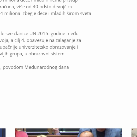
 računa, više od 40 odsto devojčica
4 miliona izbegle dece i mladih širom sveta
jile sve članice UN 2015. godine među
voja, a cilj 4. obavezuje na zalaganje za
upačnije univerzitetsko obrazovanje i
vijih grupa, u obrazovni sistem.
ije, povodom Međunarodnog dana