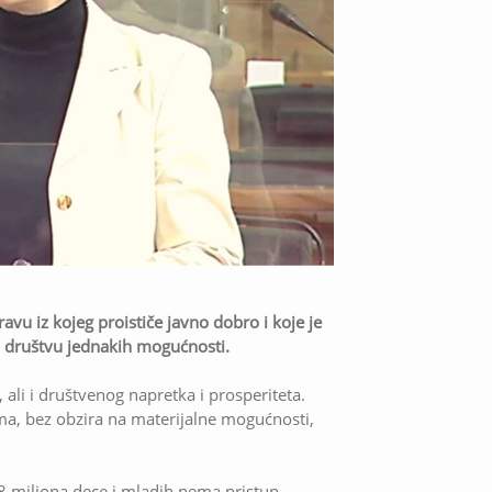
u iz kojeg proističe javno dobro i koje je
 u društvu jednakih mogućnosti.
 ali i društvenog napretka i prosperiteta.
a, bez obzira na materijalne mogućnosti,
8 miliona dece i mladih nema pristup