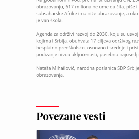
obrazovanju, 617 miliona ne ume da čita, piše i
subsaharske Afrike ima niže obrazovanje, a oko 
je van škola.
Agenda za održivi razvoj do 2030, koju su usvo
kojima i Srbija, obuhvata 17 ciljeva održivog raz
bеsplatno predškolsko, osnovno i srеdnjе i prist
podizanje nivoa uključenosti, posebno najosetlji
Nataša Mihailović, narodna poslanica SDP Srb
obrazovanja.
Povezane vesti