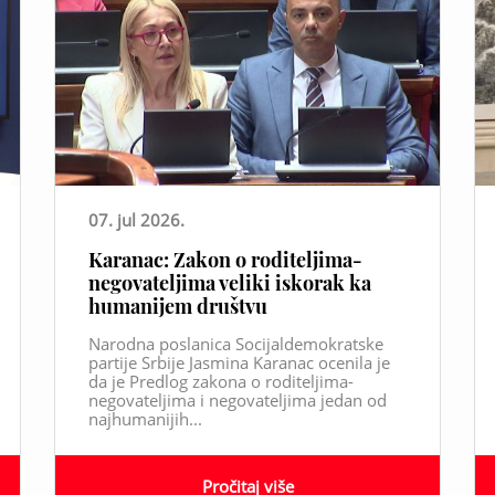
07. jul 2026.
Karanac: Zakon o roditeljima-
negovateljima veliki iskorak ka
humanijem društvu
Narodna poslanica Socijaldemokratske
partije Srbije Jasmina Karanac ocenila je
da je Predlog zakona o roditeljima-
negovateljima i negovateljima jedan od
najhumanijih...
Pročitaj više