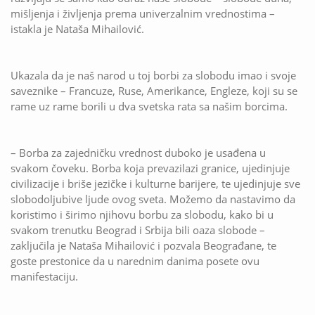
mišljenja i življenja prema univerzalnim vrednostima –
istakla je Nataša Mihailović.
Ukazala da je naš narod u toj borbi za slobodu imao i svoje
saveznike – Francuze, Ruse, Amerikance, Engleze, koji su se
rame uz rame borili u dva svetska rata sa našim borcima.
– Borba za zajedničku vrednost duboko je usađena u
svakom čoveku. Borba koja prevazilazi granice, ujedinjuje
civilizacije i briše jezičke i kulturne barijere, te ujedinjuje sve
slobodoljubive ljude ovog sveta. Možemo da nastavimo da
koristimo i širimo njihovu borbu za slobodu, kako bi u
svakom trenutku Beograd i Srbija bili oaza slobode –
zaključila je Nataša Mihailović i pozvala Beograđane, te
goste prestonice da u narednim danima posete ovu
manifestaciju.