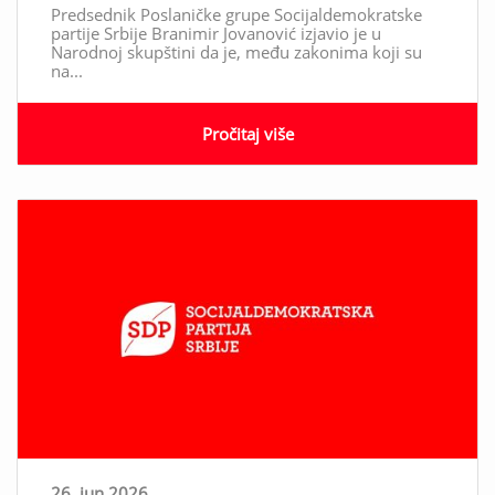
Predsednik Poslaničke grupe Socijaldemokratske
partije Srbije Branimir Jovanović izjavio je u
Narodnoj skupštini da je, među zakonima koji su
na...
Pročitaj više
26. jun 2026.