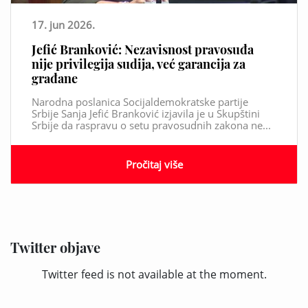
17. jun 2026.
Jefić Branković: Nezavisnost pravosuđa
nije privilegija sudija, već garancija za
građane
Narodna poslanica Socijaldemokratske partije
Srbije Sanja Jefić Branković izjavila je u Skupštini
Srbije da raspravu o setu pravosudnih zakona ne...
Pročitaj više
Twitter objave
Twitter feed is not available at the moment.