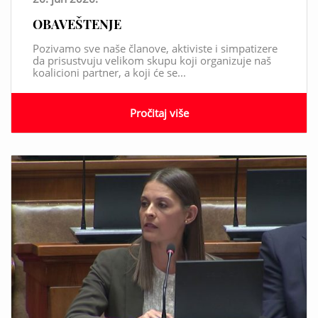
OBAVEŠTENJE
Pozivamo sve naše članove, aktiviste i simpatizere
da prisustvuju velikom skupu koji organizuje naš
koalicioni partner, a koji će se...
Pročitaj više