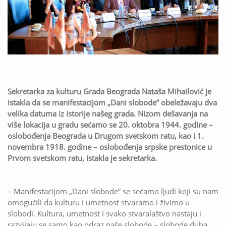
Sekretarka za kulturu Grada Beograda Nataša Mihailović je
istakla da se manifestacijom „Dani slobode” obeležavaju dva
velika datuma iz istorije našeg grada. Nizom dešavanja na
više lokacija u gradu sećamo se 20. oktobra 1944. godine –
oslobođenja Beograda u Drugom svetskom ratu, kao i 1.
novembra 1918. godine – oslobođenja srpske prestonice u
Prvom svetskom ratu, istakla je sekretarka.
– Manifestacijom „Dani slobode” se sećamo ljudi koji su nam
omogućili da kulturu i umetnost stvaramo i živimo u
slobodi. Kultura, umetnost i svako stvaralaštvo nastaju i
razvijaju se samo kao odraz naše slobode – slobode duha,