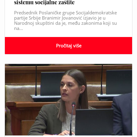
sistemu socijalne zaštite
Predsednik Poslaničke grupe Socijaldemokratske
partije Srbije Branimir Jovanović izjavio je u
Narodnoj skupštini da je, među zakonima koji su
na...
Pročitaj više