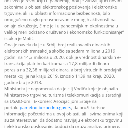
doživeo je revoluciju u pandemiji, dok je zahvaljujući novim
zakonima u oblasti elektronskog poslovanja i elektronske
trgovine, ali i u oblasti informacione bezbednosti, bilo
omogućeno naglo preusmeravanje mnogih aktivnosti na
onlajn okruženje, čime je i u pandemijskim okolnostima u
velikoj meri održano društveno i ekonomsko funkcionisanje“
istakla je Matić.
Ona je navela da je u Srbiji broj realizovanih dinarskih
elektronskih transakcija skočio sa sedam miliona u 2019.
godini na 14,3 miliona u 2020, dok je vrednost dinarskih e-
transakcija platnim karticama sa 17,8 milijardi dinara
porasla na 32,38 milijardi dinara, a broj virtuelnih prodajnih
mesta koji je na kraju 2019. iznosio 1139 na kraju 2020.
godine bio je 2013.
Ministarka je napomenula da je cilj Vodiča koje je objavilo
Ministarstvo trgovine, turizma i telekomunikacija u saradnji
sa USAID-om i E-komerc Asocijacijom Srbije na
portalu
pametnoibezbedno.gov.rs
, da pruži korisne
informacije početnicima u ovoj oblasti, ali i svima onima koji
su zainteresovani da dodatno razvijaju elektronsku trgovinu
i elektronsko poslovanje, budući da pruža analize, primere,