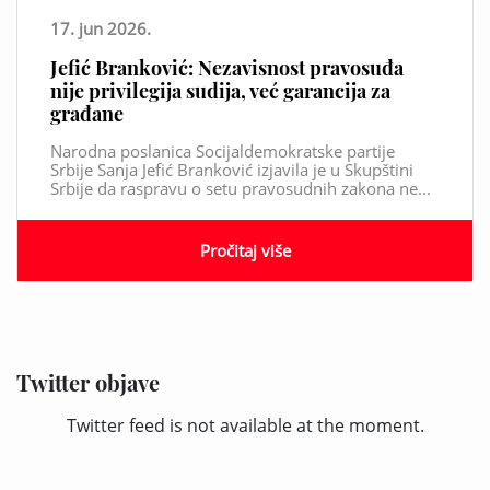
17. jun 2026.
Jefić Branković: Nezavisnost pravosuđa
nije privilegija sudija, već garancija za
građane
Narodna poslanica Socijaldemokratske partije
Srbije Sanja Jefić Branković izjavila je u Skupštini
Srbije da raspravu o setu pravosudnih zakona ne...
Pročitaj više
Twitter objave
Twitter feed is not available at the moment.