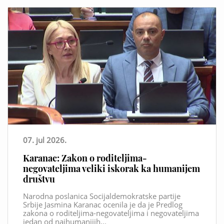
07. jul 2026.
Karanac: Zakon o roditeljima-
negovateljima veliki iskorak ka humanijem
društvu
Narodna poslanica Socijaldemokratske partije
Srbije Jasmina Karanac ocenila je da je Predlog
zakona o roditeljima-negovateljima i negovateljima
jedan od najhumanijih...