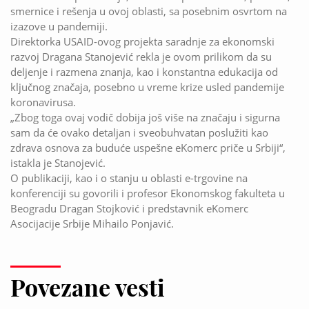
smernice i rešenja u ovoj oblasti, sa posebnim osvrtom na
izazove u pandemiji.
Direktorka USAID-ovog projekta saradnje za ekonomski
razvoj Dragana Stanojević rekla je ovom prilikom da su
deljenje i razmena znanja, kao i konstantna edukacija od
ključnog značaja, posebno u vreme krize usled pandemije
koronavirusa.
„Zbog toga ovaj vodič dobija još više na značaju i sigurna
sam da će ovako detaljan i sveobuhvatan poslužiti kao
zdrava osnova za buduće uspešne eKomerc priče u Srbiji“,
istakla je Stanojević.
O publikaciji, kao i o stanju u oblasti e-trgovine na
konferenciji su govorili i profesor Ekonomskog fakulteta u
Beogradu Dragan Stojković i predstavnik eKomerc
Asocijacije Srbije Mihailo Ponjavić.
Povezane vesti