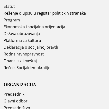
Statut
Rešenje o upisu u registar politickih stranaka
Program
Ekonomska i socijalna orijentacija
Država obrazovanja
Platforma za kulturu
Deklaracija o socijalnoj pravdi
Rodna ravnopravnost
Finansijski izveštaj
Rečnik Socijaldemokratije
ORGANIZACIJA
Predsednik
Glavni odbor
Predsedništvo