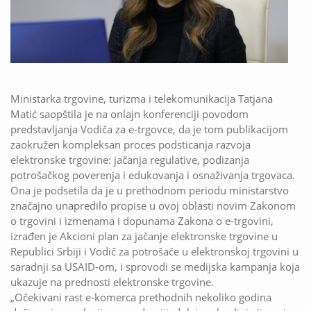
Ministarka trgovine, turizma i telekomunikacija Tatjana
Matić saopštila je na onlajn konferenciji povodom
predstavljanja Vodiča za e-trgovce, da je tom publikacijom
zaokružen kompleksan proces podsticanja razvoja
elektronske trgovine: jačanja regulative, podizanja
potrošačkog poverenja i edukovanja i osnaživanja trgovaca.
Ona je podsetila da je u prethodnom periodu ministarstvo
značajno unapredilo propise u ovoj oblasti novim Zakonom
o trgovini i izmenama i dopunama Zakona o e-trgovini,
izrađen je Akcioni plan za jačanje elektronske trgovine u
Republici Srbiji i Vodič za potrošače u elektronskoj trgovini u
saradnji sa USAID-om, i sprovodi se medijska kampanja koja
ukazuje na prednosti elektronske trgovine.
„Očekivani rast e-komerca prethodnih nekoliko godina