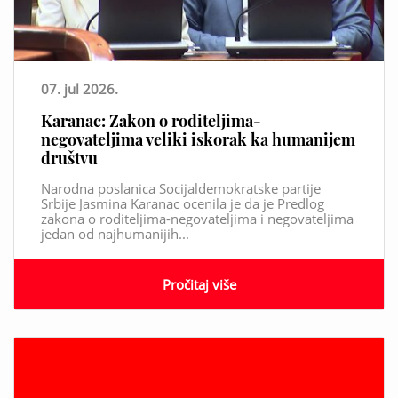
07. jul 2026.
Karanac: Zakon o roditeljima-
negovateljima veliki iskorak ka humanijem
društvu
Narodna poslanica Socijaldemokratske partije
Srbije Jasmina Karanac ocenila je da je Predlog
zakona o roditeljima-negovateljima i negovateljima
jedan od najhumanijih...
Pročitaj više