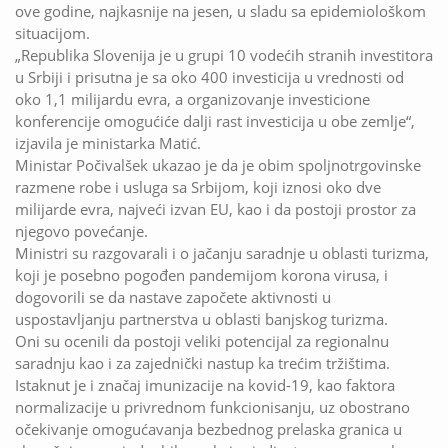
ove godine, najkasnije na jesen, u sladu sa epidemiološkom
situacijom.
„Republika Slovenija je u grupi 10 vodećih stranih investitora
u Srbiji i prisutna je sa oko 400 investicija u vrednosti od
oko 1,1 milijardu evra, a organizovanje investicione
konferencije omogućiće dalji rast investicija u obe zemlje“,
izjavila je ministarka Matić.
Ministar Počivalšek ukazao je da je obim spoljnotrgovinske
razmene robe i usluga sa Srbijom, koji iznosi oko dve
milijarde evra, najveći izvan EU, kao i da postoji prostor za
njegovo povećanje.
Ministri su razgovarali i o jačanju saradnje u oblasti turizma,
koji je posebno pogođen pandemijom korona virusa, i
dogovorili se da nastave započete aktivnosti u
uspostavljanju partnerstva u oblasti banjskog turizma.
Oni su ocenili da postoji veliki potencijal za regionalnu
saradnju kao i za zajednički nastup ka trećim tržištima.
Istaknut je i značaj imunizacije na kovid-19, kao faktora
normalizacije u privrednom funkcionisanju, uz obostrano
očekivanje omogućavanja bezbednog prelaska granica u