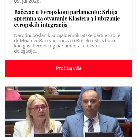
09. jul 2026.
Bačevac u Evropskom parlamentu: Srbija
spremna za otvaranje Klastera 3 i ubrzanje
evropskih integracija
Narodni poslanik Socijaldemokratske partije Srbije
dr Muamer Bačevac boravi u Briselu i Strazburu
kao gost Evropskog parlamenta, u okviru
delegacije...
Pročitaj više