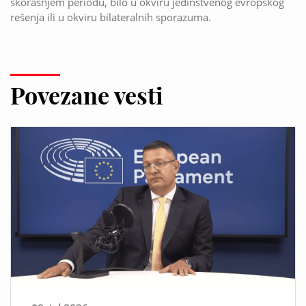
skorašnjem periodu, bilo u okviru jedinstvenog evropskog
rešenja ili u okviru bilateralnih sporazuma.
Povezane vesti