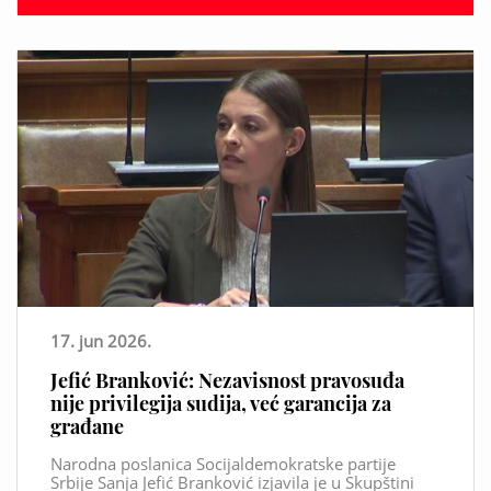
17. jun 2026.
Jefić Branković: Nezavisnost pravosuđa
nije privilegija sudija, već garancija za
građane
Narodna poslanica Socijaldemokratske partije
Srbije Sanja Jefić Branković izjavila je u Skupštini