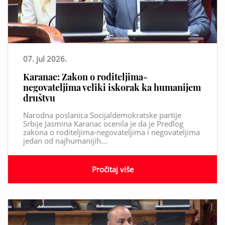
07. jul 2026.
Karanac: Zakon o roditeljima-
negovateljima veliki iskorak ka humanijem
društvu
Narodna poslanica Socijaldemokratske partije
Srbije Jasmina Karanac ocenila je da je Predlog
zakona o roditeljima-negovateljima i negovateljima
jedan od najhumanijih...
Pročitaj više