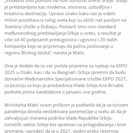
„Posebno smo ponosni na novi turistički brend Srbije. Srbija
je predstavljena kao moderna, otvorena, uzbudljiva i
kreativna destinacija. Upravo onako kako nas je videlo
milion posetilaca iz celog sveta koji su obišli naš paviljon na
Svetskoj izložbi u Dubaiju. Postavili smo novi standard
međunarodnog predstavljanja Srbije u svetu, a rezultat je
više od 40 potpisanih predugovora i ugovora i 20 naših
kompanija koje se pripremaju da počnu poslovanje u
regionu Bliskog Istoka“, navela je Matić.
Ona je dodala da su već počele pripreme za nastup na EXPO
2025 u Osaki, kao i da su Beograd i Srbija spremni da budu
domaćini Međunarodne Specijalizovane izložbe EXPO 2027,
za poziciju za koju je predsednica Vlade Srbije Ana Brnabić
podnela pismo kandidature u januaru ove godine.
Ministarka Matić ovom prilikom je podsetila da je za turizam
pandemija donela neočekivane poremećaje u svetu ali da je
zahvaljujući merama podrške Vlade Republike Srbije,
turistički sektor Srbije bio spreman na prilagođavanja i brze
promene, navodeći da je u 2021. godini preko resornog