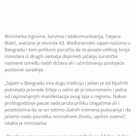
Ministarka trgovine, turizma i telekomunikacija, Tatjana
Matić, svečano je otvorila 43. Međunarodni sajam turizma u
Beogradu i tom prilikom poručila da će poseta velikog broja
ministara iz drugih zemalja doprineti jačanju turističke
razmene između naših država ali i učvršćivanju postojeće
poslovne saradnje.
„Sajam u Beogradu ima dugu tradiciju i jedan je od ključnih
pokretača privrede Srbije u celini ali je istovremeno i jedna
od najznačajnijih manifestacija ovog tipa u regionu. Nakon
prošlogodišnje pauze sada pruža priliku izlagačima ali i
posetiocima da se svi setimo zlatnih vremena putovanja i da
jačamo nadu povratka normalnom životu, uprkos svemu“,
istakla je ministarka.