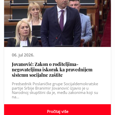
06. jul 2026.
Jovanović: Zakon o roditeljima-
negovateljima iskorak ka pravednijem
sistemu socijalne zaštite
Predsednik Poslaničke grupe Socijaldemokratske
partije Srbije Branimir Jovanović izjavio je u
Narodnoj skupštini da je, među zakonima koji su
na...
Pročitaj više