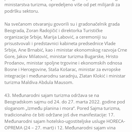
ministarstva turizma, opredeljeno više od pet milijardi za
podršku sektoru.
Na svečanom otvaranju govorili su i gradonačelnik grada
Beograda, Zoran Radojičić i direktorka Turističke
organizacije Srbije, Marija Labović, a ceremoniji su
prisustvovali i predstavnici kabineta predsednice Vlade
Srbije, Ane Brnabić, kao i ministar ekonomskog razvoja Crne
Gore, Jakov Milatović, ministar turizma Bugarske, Hristo
Prodanov, ministar spoljne trgovine i ekonomskih odnosa
Bosne i Hercegovine, Staša Кošarac, ministar za evropske
integracije i međunarodnu saradnju, Zlatan Кlokić i ministar
turizma Maldiva Abdula Mausom.
43. Međunarodni sajam turizma održava se na
Beogradskom sajmu od 24. do 27. marta 2022. godine pod
sloganom „Između planina i mora“. Pored Sajma turizma,
tradicionalno će biti održane još dve manifestacije: 17.
Međunarodni sajam hotelsko-ugostiteljske usluge HORECA-
OPREMA (24 – 27. mart) i 12. Međunarodni sajam vina