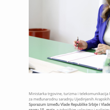
Ministarka trgovine, turizma i telekomunikacija 
za međunarodnu saradnju Ujedinjenih Arapskih 
Sporazum između Vlade Republike Srbije i Vlade 
snagu 15. maja
, o tehničkim uslovima i načinima