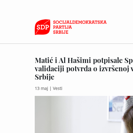
Matić i Al Hašimi potpisale S
validaciji potvrda o izvršenoj
Srbije
13 maj |
Vesti