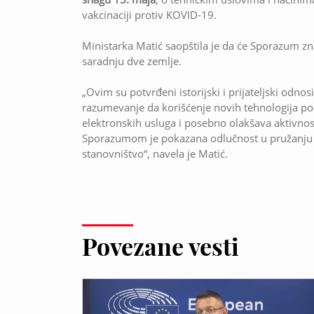
vakcinaciji protiv KOVID-19.
Ministarka Matić saopštila je da će Sporazum zn
saradnju dve zemlje.
„Ovim su potvrđeni istorijski i prijateljski odno
razumevanje da korišćenje novih tehnologija po
elektronskih usluga i posebno olakšava aktivnos
Sporazumom je pokazana odlučnost u pružanju e
stanovništvo“, navela je Matić.
Povezane vesti