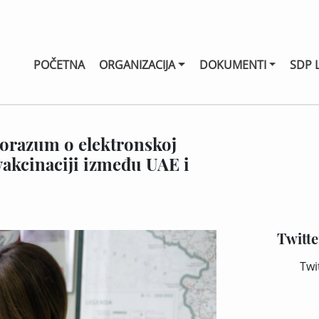
POČETNA
ORGANIZACIJA
DOKUMENTI
SDP 
porazum o elektronskoj
 vakcinaciji između UAE i
Twitte
Twi