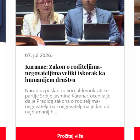
07. jul 2026.
Karanac: Zakon o roditeljima-
negovateljima veliki iskorak ka
humanijem društvu
Narodna poslanica Socijaldemokratske
partije Srbije Jasmina Karanac ocenila je
da je Predlog zakona o roditeljima-
negovateljima i negovateljima jedan od
najhumanijih...
Pročitaj više