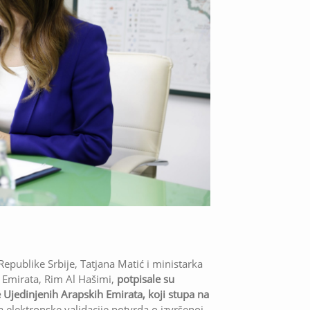
Republike Srbije, Tatjana Matić i ministarka
Emirata, Rim Al Hašimi,
potpisale su
Ujedinjenih Arapskih Emirata, koji stupa na
 elektronske validacije potvrda o izvršenoj