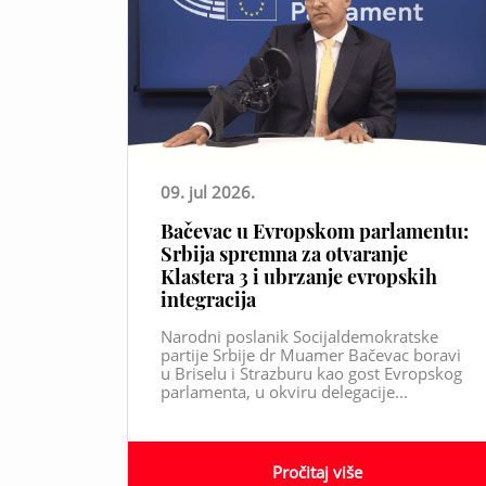
09. jul 2026.
Bačevac u Evropskom parlamentu:
Srbija spremna za otvaranje
Klastera 3 i ubrzanje evropskih
integracija
Narodni poslanik Socijaldemokratske
partije Srbije dr Muamer Bačevac boravi
u Briselu i Strazburu kao gost Evropskog
parlamenta, u okviru delegacije...
Pročitaj više