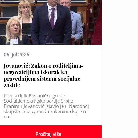
06. jul 2026.
Jovanović: Zakon o roditeljima-
negovateljima iskorak ka
pravednijem sistemu socijalne
zaštite
Predsednik Poslaničke grupe
Socijaldemokratske partije Srbije
Branimir Jovanović izjavio je u Narodnoj
skupštini da je, među zakonima koji su
na...
Pročitaj više