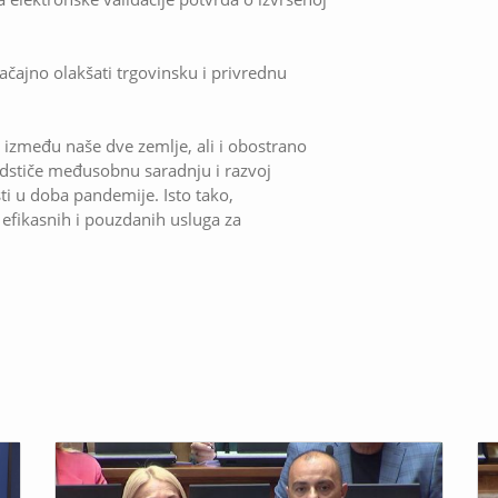
ačajno olakšati trgovinsku i privrednu
si između naše dve zemlje, ali i obostrano
dstiče međusobnu saradnju i razvoj
ti u doba pandemije. Isto tako,
fikasnih i pouzdanih usluga za