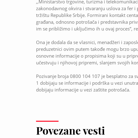
,,Ministarstvo trgovine, turizma i telekomunika
zakonodavnog okvira i stvaranju uslova za fer 
tržištu Republike Srbije. Formirani kontakt cent
građana, odnosno potrošača i predstavnika privre
im se približimo i uključimo ih u ovaj proces”, re
Ona je dodala da se vlasnici, menadžeri i zaposl
preduzetnici ovim putem takođe mogu brzo uputi
osnovne informacije o propisima koji su u pripr
učestvuju i njihovoj pripremi, slanjem svojih ko
Pozivanje broja 0800 104 107 je besplatno za sv
1 dobijaju se informacije i podrška u vezi unutr
dobijaju informacije u vezi zaštite potrošača.
Povezane vesti