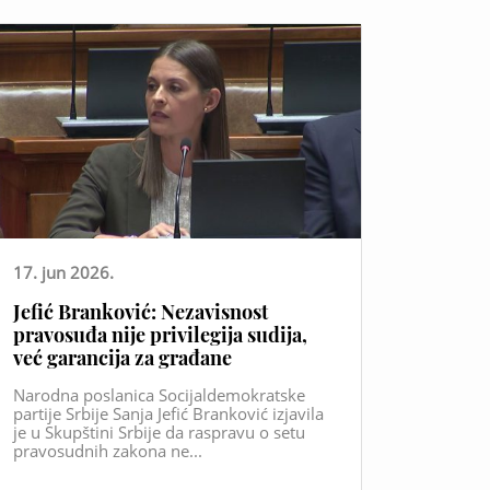
17. jun 2026.
Jefić Branković: Nezavisnost
pravosuđa nije privilegija sudija,
već garancija za građane
Narodna poslanica Socijaldemokratske
partije Srbije Sanja Jefić Branković izjavila
je u Skupštini Srbije da raspravu o setu
pravosudnih zakona ne...