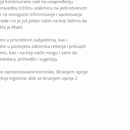
cija kontinuirano radi na unapređenju
i pravednu tržišnu utakmicu na jedinstvenom
ar će omogućiti informisanje i savetovanje
de i to je još jedan način na koji želimo da
kla je Matić.
eni u privrednim subjektima, kao i
ti u postojeća zakonska rešenja i prikupiti
emi, kao i na koji način mogu i sami da
mentara, primedbi i sugestija.
e zainteresovane korisnike. Biranjem opcije
ašnje trgovine, dok se biranjem opcije 2