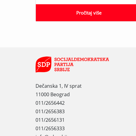
Pročitaj više
Dečanska 1, IV sprat
11000 Beograd
011/2656442
011/2656383
011/2656131
011/2656333