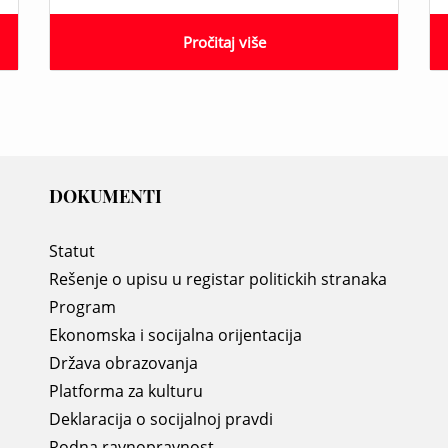
Pročitaj više
DOKUMENTI
Statut
Rešenje o upisu u registar politickih stranaka
Program
Ekonomska i socijalna orijentacija
Država obrazovanja
Platforma za kulturu
Deklaracija o socijalnoj pravdi
Rodna ravnopravnost