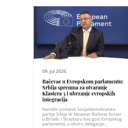
09. jul 2026.
Bačevac u Evropskom parlamentu:
Srbija spremna za otvaranje
Klastera 3 i ubrzanje evropskih
integracija
Narodni poslanik Socijaldemokratske
partije Srbije dr Muamer Bačevac boravi
u Briselu i Strazburu kao gost Evropskog
parlamenta, u okviru delegacije...