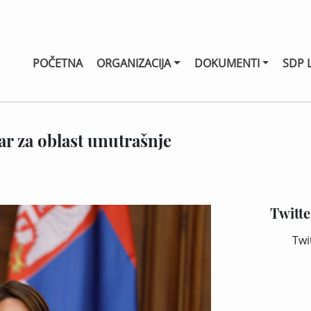
POČETNA
ORGANIZACIJA
DOKUMENTI
SDP 
r za oblast unutrašnje
Twitte
Twi