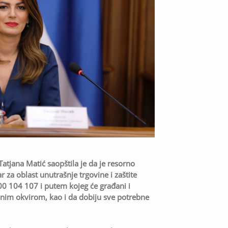
Tatjana Matić saopštila je da je resorno
 za oblast unutrašnje trgovine i zaštite
00 104 107 i putem kojeg će građani i
nim okvirom, kao i da dobiju sve potrebne