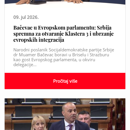
09. jul 2026.
Bačevac u Evropskom parlamentu: Srbija
spremna za otvaranje Klastera 3 i ubrzanje
evropskih integracija
Narodni poslanik Socijaldemokratske partije Srbije
dr Muamer Bačevac boravi u Briselu i Strazburu
kao gost Evropskog parlamenta, u okviru
delegacije...
Pročitaj više