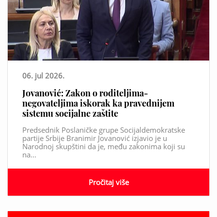
06. jul 2026.
Jovanović: Zakon o roditeljima-
negovateljima iskorak ka pravednijem
sistemu socijalne zaštite
Predsednik Poslaničke grupe Socijaldemokratske
partije Srbije Branimir Jovanović izjavio je u
Narodnoj skupštini da je, među zakonima koji su
na...
Pročitaj više