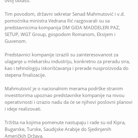
ovoj oblasti.
Tim povodom, državni sekretar Senad Mahmutović i v.d.
pomoćnika ministra Vedrana Ilić razgovarali su sa
predstavnicima kompanija DM GIDA MADDELERI PAZ,
SETUP, WGT Group, gospodom Romanom, Eksijem i
Guvenom.
Predstavnici kompanije izrazili su zainteresovanost za
ulaganje u mlekarsku industriju, konkretno za preradu sira,
kao i tehnologiju iskorišćavanja i prerade nusproizvoda do
stepena finalizacije.
Mahmutović je o nacionalnim merama podrške stranim
investitorima upoznao predstavnike kompanije na nivou
operativnosti i izrazio nadu da će se njihovi poslovni planovi
i ideje realizovati.
Tržišta na kojima pomenute nastupaju i rade su od Kipra,
Bugarske, Turske, Saudijske Arabije do Sjedinjenih
Američkih Država.