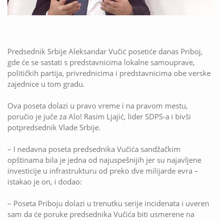
Predsednik Srbije Aleksandar Vučić posetiće danas Priboj,
gde će se sastati s predstavnicima lokalne samouprave,
političkih partija, privrednicima i predstavnicima obe verske
zajednice u tom gradu.
Ova poseta dolazi u pravo vreme i na pravom mestu,
poručio je juče za Alo! Rasim Ljajić, lider SDPS-a i bivši
potpredsednik Vlade Srbije.
– I nedavna poseta predsednika Vučića sandžačkim
opštinama bila je jedna od najuspešnijih jer su najavljene
investicije u infrastrukturu od preko dve milijarde evra –
istakao je on, i dodao:
– Poseta Priboju dolazi u trenutku serije incidenata i uveren
sam da će poruke predsednika Vučića biti usmerene na