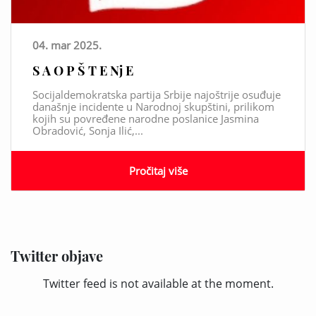
04. mar 2025.
S A O P Š T E Nj E
Socijaldemokratska partija Srbije najoštrije osuđuje
današnje incidente u Narodnoj skupštini, prilikom
kojih su povređene narodne poslanice Jasmina
Obradović, Sonja Ilić,...
Pročitaj više
Twitter objave
Twitter feed is not available at the moment.