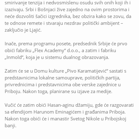
smirivanje tenzija i nedvosmislenu osudu svih onih koji ih i
izazivaju. Srbi i Bošnjaci žive zajedno na ovim prostorima i
neće dozvoliti šačici izgrednika, bez obzira kako se zovu, da
te odnose remete i stvaraju nezdrav politički ambijent –
zaključio je Ljajić.
Inače, prema programu posete, predsednik Srbije će prvo
obići fabriku „Flex Academy“ d.o.o., a zatim i fabriku
„Inmold“, koja je u sistemu dualnog obrazovanja.
Zatim će se u Domu kulture „Pivo Karamatijević“ sastati s
predstavnicima lokalne samouprave, političkih partija,
privrednicima i predstavnicima obe verske zajednice u
Priboju. Nakon toga, planirane su izjave za medije.
Vučić će zatim obići Hasan-aginu džamiju, gde će razgovarati
sa efendijom Harunom Eminagićem i građanima Priboja.
Nakon toga obići će i manastir Svetog Nikole u Pribojskoj
banji.