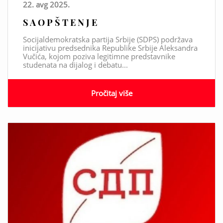
22. avg 2025.
S A O P Š T E N J E
Socijaldemokratska partija Srbije (SDPS) podržava
inicijativu predsednika Republike Srbije Aleksandra
Vučića, kojom poziva legitimne predstavnike
studenata na dijalog i debatu...
Pročitaj više