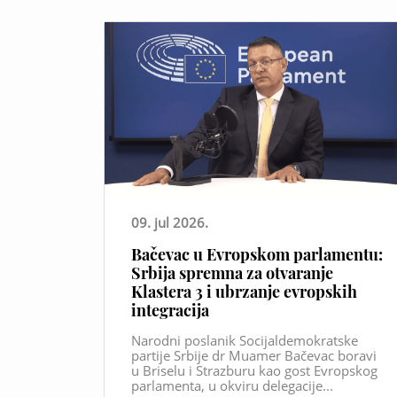
09. jul 2026.
Bačevac u Evropskom parlamentu:
Srbija spremna za otvaranje
Klastera 3 i ubrzanje evropskih
integracija
Narodni poslanik Socijaldemokratske
partije Srbije dr Muamer Bačevac boravi
u Briselu i Strazburu kao gost Evropskog
parlamenta, u okviru delegacije...