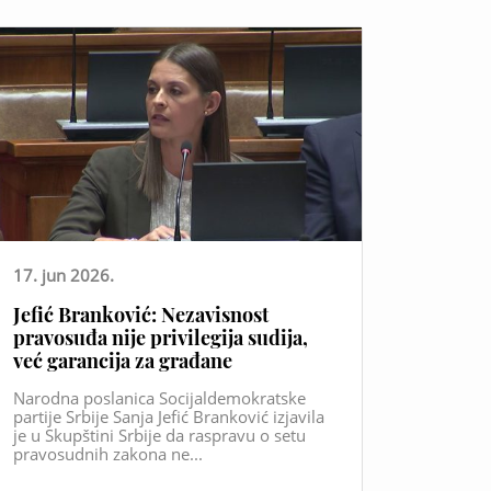
17. jun 2026.
Jefić Branković: Nezavisnost
pravosuđa nije privilegija sudija,
već garancija za građane
Narodna poslanica Socijaldemokratske
partije Srbije Sanja Jefić Branković izjavila
je u Skupštini Srbije da raspravu o setu
pravosudnih zakona ne...