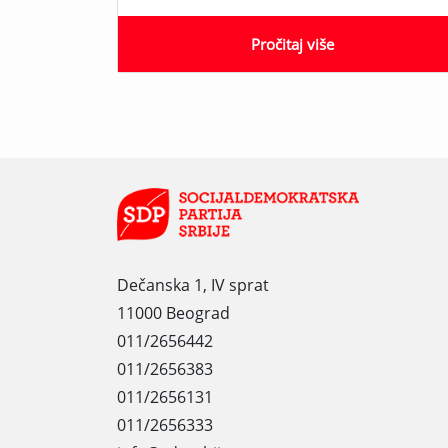
Pročitaj više
Dečanska 1, IV sprat
11000 Beograd
011/2656442
011/2656383
011/2656131
011/2656333