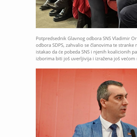
Potpredsednik Glavnog odbora SNS Vladimir Orlić
odbora SDPS, zahvalio se članovima te stranke 
istakao da će pobeda SNS i njenih koalicionih 
izborima biti još uverljivija i izražena još većo