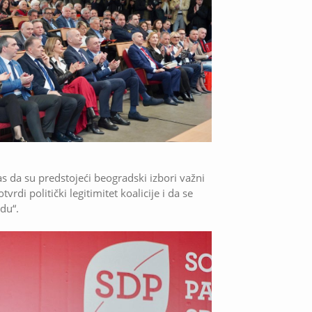
s da su predstojeći beogradski izbori važni
vrdi politički legitimitet koalicije i da se
du“.