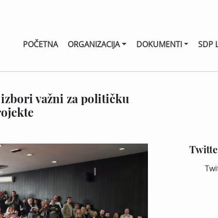
POČETNA
ORGANIZACIJA
DOKUMENTI
SDP 
izbori važni za političku
rojekte
Twitte
Twi