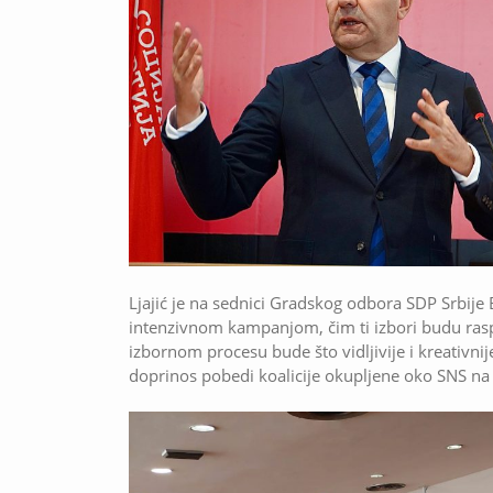
Ljajić je na sednici Gradskog odbora SDP Srbije
intenzivnom kampanjom, čim ti izbori budu rasp
izbornom procesu bude što vidljivije i kreativnij
doprinos pobedi koalicije okupljene oko SNS na