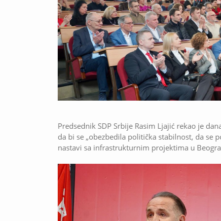
Predsednik SDP Srbije Rasim Ljajić rekao je dana
da bi se „obezbedila politička stabilnost, da se pot
nastavi sa infrastrukturnim projektima u Beogra