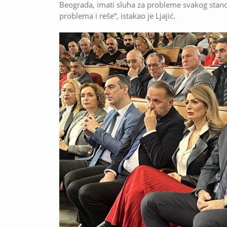
Beograda, imati sluha za probleme svakog stanov
problema i reše“, istakao je Ljajić.