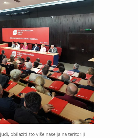
di, obilaziti što više naselja na teritoriji