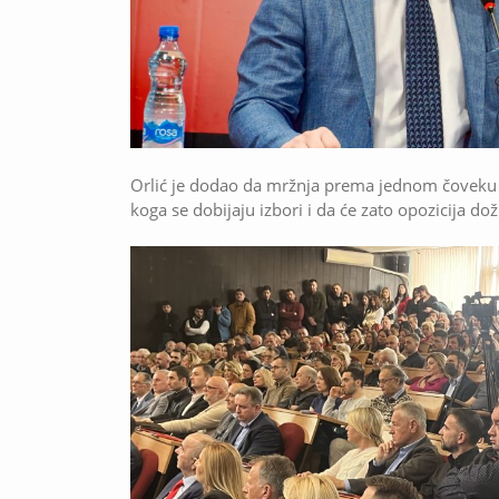
Orlić je dodao da mržnja prema jednom čoveku 
koga se dobijaju izbori i da će zato opozicija dož