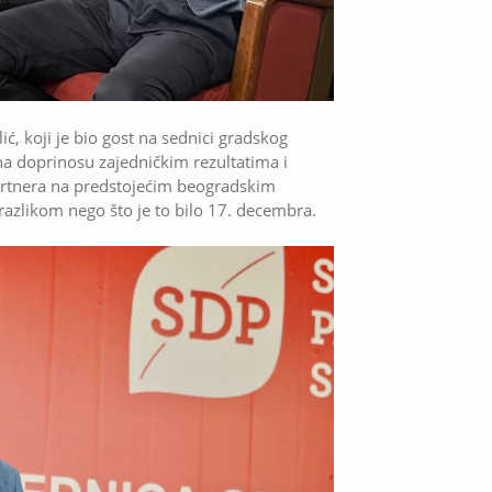
, koji je bio gost na sednici gradskog
na doprinosu zajedničkim rezultatima i
partnera na predstojećim beogradskim
m razlikom nego što je to bilo 17. decembra.