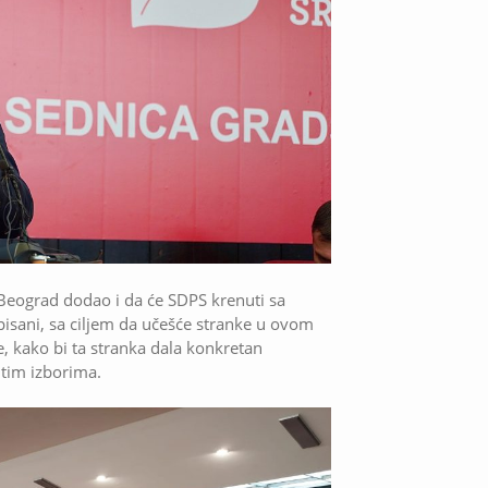
 Beograd dodao i da će SDPS krenuti sa
isani, sa ciljem da učešće stranke u ovom
e, kako bi ta stranka dala konkretan
 tim izborima.