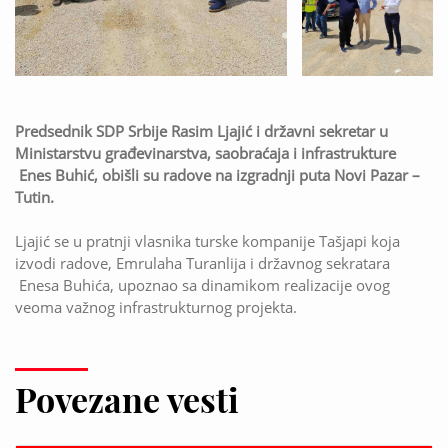
Predsednik SDP Srbije Rasim Ljajić i državni sekretar u
Ministarstvu građevinarstva, saobraćaja i infrastrukture
Enes Buhić, obišli su radove na izgradnji puta Novi Pazar –
Tutin.
Ljajić se u pratnji vlasnika turske kompanije Tašjapi koja
izvodi radove, Emrulaha Turanlija i državnog sekratara
Enesa Buhića, upoznao sa dinamikom realizacije ovog
veoma važnog infrastrukturnog projekta.
Povezane vesti