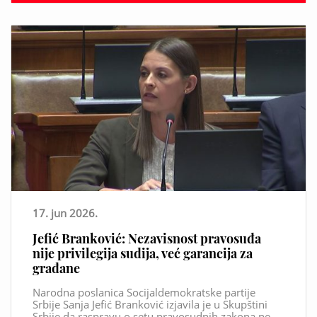
17. jun 2026.
Jefić Branković: Nezavisnost pravosuđa
nije privilegija sudija, već garancija za
građane
Narodna poslanica Socijaldemokratske partije
Srbije Sanja Jefić Branković izjavila je u Skupštini
Srbije da raspravu o setu pravosudnih zakona ne...