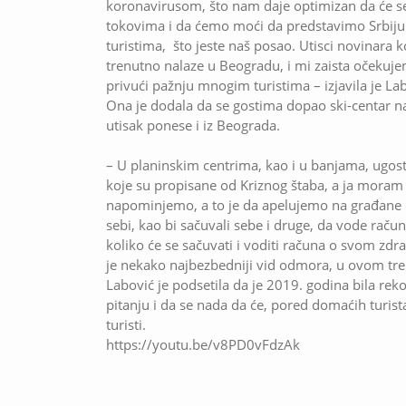
koronavirusom, što nam daje optimizan da će se
tokovima i da ćemo moći da predstavimo Srbiju 
turistima, što jeste naš posao. Utisci novinara ko
trenutno nalaze u Beogradu, i mi zaista očekuje
privući pažnju mnogim turistima – izjavila je La
Ona je dodala da se gostima dopao ski-centar n
utisak ponese i iz Beograda.
– U planinskim centrima, kao i u banjama, ugosti
koje su propisane od Kriznog štaba, a ja mor
napominjemo, a to je da apelujemo na građane 
sebi, kao bi sačuvali sebe i druge, da vode raču
koliko će se sačuvati i voditi računa o svom z
je nekako najbezbedniji vid odmora, u ovom tren
Labović je podsetila da je 2019. godina bila rek
pitanju i da se nada da će, pored domaćih turista
turisti.
https://youtu.be/v8PD0vFdzAk