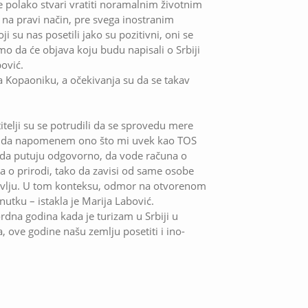
 polako stvari vratiti noramalnim životnim
na pravi način, pre svega inostranim
ji su nas posetili jako su pozitivni, oni se
mo da će objava koju budu napisali o Srbiji
bović.
a Kopaoniku, a očekivanja su da se takav
telji su se potrudili da se sprovedu mere
am da napomenem ono što mi uvek kao TOS
da putuju odgovorno, da vode računa o
na o prirodi, tako da zavisi od same osobe
dravlju. U tom konteksu, odmor na otvorenom
utku – istakla je Marija Labović.
ordna godina kada je turizam u Srbiji u
, ove godine našu zemlju posetiti i ino-