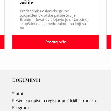
zaštite
Predsednik Poslaničke grupe
Socijaldemokratske partije Srbije
Branimir Jovanović izjavio je u Narodnoj
skupštini da je, među zakonima koji su
na...
Pročitaj više
DOKUMENTI
Statut
Rešenje o upisu u registar politickih stranaka
Program