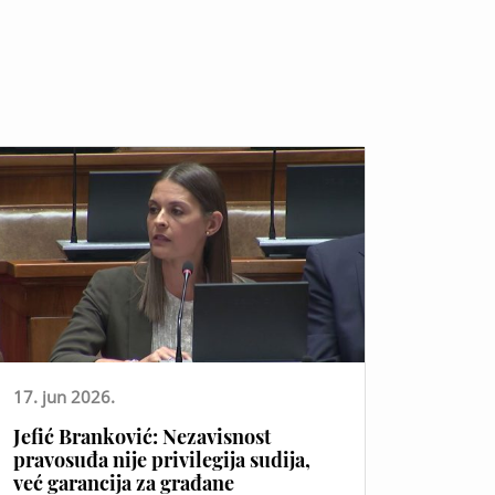
17. jun 2026.
Jefić Branković: Nezavisnost
pravosuđa nije privilegija sudija,
već garancija za građane