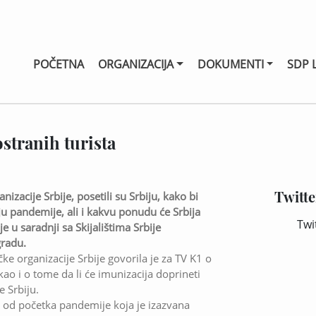
POČETNA
ORGANIZACIJA
DOKUMENTI
SDP 
stranih turista
Twitte
nizacije Srbije, posetili su Srbiju, kako bi
anju pandemije, ali i kakvu ponudu će Srbija
Twi
 u saradnji sa Skijalištima Srbije
gradu.
e organizacije Srbije govorila je za TV K1 o
ao i o tome da li će imunizacija doprineti
e Srbiju.
a od početka pandemije koja je izazvana