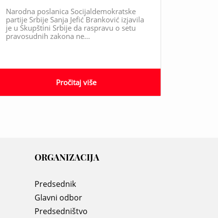
Narodna poslanica Socijaldemokratske
partije Srbije Sanja Jefić Branković izjavila
je u Skupštini Srbije da raspravu o setu
pravosudnih zakona ne...
Pročitaj više
ORGANIZACIJA
Predsednik
Glavni odbor
Predsedništvo