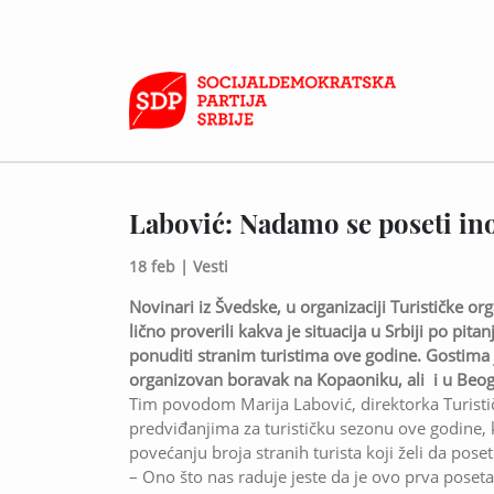
Labović: Nadamo se poseti ino
18 feb |
Vesti
Novinari iz Švedske, u organizaciji Turističke orga
lično proverili kakva je situacija u Srbiji po pit
ponuditi stranim turistima ove godine. Gostima je
organizovan boravak na Kopaoniku, ali i u Beo
Tim povodom Marija Labović, direktorka Turističk
predviđanjima za turističku sezonu ove godine, k
povećanju broja stranih turista koji želi da poset
– Ono što nas raduje jeste da je ovo prva poset