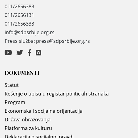
011/2656383
011/2656131
011/2656333
info@sdpsrbije.org.rs
Press služba: press@sdpsrbije.org.rs
DOKUMENTI
Statut
Rešenje o upisu u registar politickih stranaka
Program
Ekonomska i socijalna orijentacija
Država obrazovanja
Platforma za kulturu
Deklaracija o socijalnoj pravdi