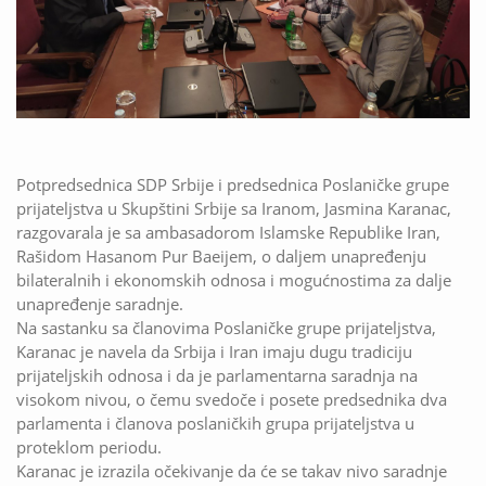
Potpredsednica SDP Srbije i predsednica Poslaničke grupe
prijateljstva u Skupštini Srbije sa Iranom, Jasmina Karanac,
razgovarala je sa ambasadorom Islamske Republike Iran,
Rašidom Hasanom Pur Baeijem, o daljem unapređenju
bilateralnih i ekonomskih odnosa i mogućnostima za dalje
unapređenje saradnje.
Na sastanku sa članovima Poslaničke grupe prijateljstva,
Karanac je navela da Srbija i Iran imaju dugu tradiciju
prijateljskih odnosa i da je parlamentarna saradnja na
visokom nivou, o čemu svedoče i posete predsednika dva
parlamenta i članova poslaničkih grupa prijateljstva u
proteklom periodu.
Karanac je izrazila očekivanje da će se takav nivo saradnje