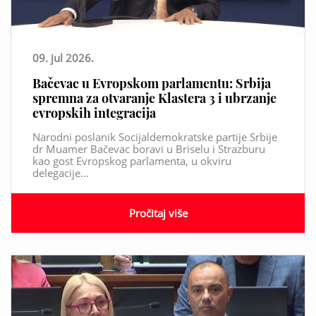
09. jul 2026.
Bačevac u Evropskom parlamentu: Srbija
spremna za otvaranje Klastera 3 i ubrzanje
evropskih integracija
Narodni poslanik Socijaldemokratske partije Srbije
dr Muamer Bačevac boravi u Briselu i Strazburu
kao gost Evropskog parlamenta, u okviru
delegacije...
Pročitaj više