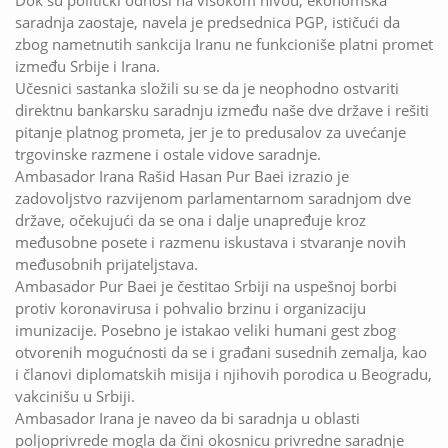
Dok su politički odnosi na visokom nivou, ekonomska
saradnja zaostaje, navela je predsednica PGP, ističući da
zbog nametnutih sankcija Iranu ne funkcioniše platni promet
između Srbije i Irana.
Učesnici sastanka složili su se da je neophodno ostvariti
direktnu bankarsku saradnju između naše dve države i rešiti
pitanje platnog prometa, jer je to predusalov za uvećanje
trgovinske razmene i ostale vidove saradnje.
Ambasador Irana Rašid Hasan Pur Baei izrazio je
zadovoljstvo razvijenom parlamentarnom saradnjom dve
države, očekujući da se ona i dalje unapređuje kroz
međusobne posete i razmenu iskustava i stvaranje novih
međusobnih prijateljstava.
Ambasador Pur Baei je čestitao Srbiji na uspešnoj borbi
protiv koronavirusa i pohvalio brzinu i organizaciju
imunizacije. Posebno je istakao veliki humani gest zbog
otvorenih mogućnosti da se i građani susednih zemalja, kao
i članovi diplomatskih misija i njihovih porodica u Beogradu,
vakcinišu u Srbiji.
Ambasador Irana je naveo da bi saradnja u oblasti
poljoprivrede mogla da čini okosnicu privredne saradnje