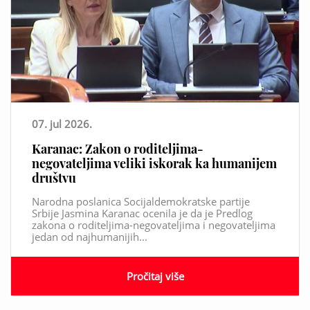
07. jul 2026.
Karanac: Zakon o roditeljima-
negovateljima veliki iskorak ka humanijem
društvu
Narodna poslanica Socijaldemokratske partije
Srbije Jasmina Karanac ocenila je da je Predlog
zakona o roditeljima-negovateljima i negovateljima
jedan od najhumanijih...
Pročitaj više