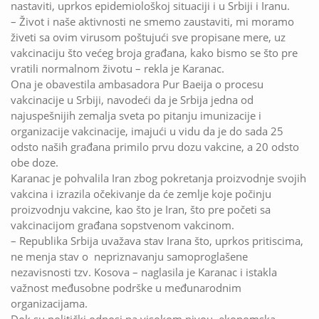
nastaviti, uprkos epidemiološkoj situaciji i u Srbiji i Iranu.
– Život i naše aktivnosti ne smemo zaustaviti, mi moramo
živeti sa ovim virusom poštujući sve propisane mere, uz
vakcinaciju što većeg broja građana, kako bismo se što pre
vratili normalnom životu – rekla je Karanac.
Ona je obavestila ambasadora Pur Baeija o procesu
vakcinacije u Srbiji, navodeći da je Srbija jedna od
najuspešnijih zemalja sveta po pitanju imunizacije i
organizacije vakcinacije, imajući u vidu da je do sada 25
odsto naših građana primilo prvu dozu vakcine, a 20 odsto
obe doze.
Karanac je pohvalila Iran zbog pokretanja proizvodnje svojih
vakcina i izrazila očekivanje da će zemlje koje počinju
proizvodnju vakcine, kao što je Iran, što pre početi sa
vakcinacijom građana sopstvenom vakcinom.
– Republika Srbija uvažava stav Irana što, uprkos pritiscima,
ne menja stav o nepriznavanju samoproglašene
nezavisnosti tzv. Kosova – naglasila je Karanac i istakla
važnost međusobne podrške u međunarodnim
organizacijama.